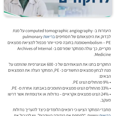
היעזרות ב- computed tomographic angiography על מנת
לבדוק את הימצאותם של תסחיפים
בריאות
pulmonary
embolism – PEטומנת בחובה סיכוי יותר מכפול למציאת ממצאים
מקריים, כך עולה ממחקר שפורסם ב- Archives of Internal
Medicine.
החוקרים בחנו את תוצאותיהם של כ- 600 אנגיוגרפיות שהוזמנו על
מנת לבחון ממצאים החשודים כ- PE, המחקר העלה את הממצאים
הבאים:
• 9% מהחולים הציגו PE.
• 33% מהחולים הציגו ממצאים התומכים באבחנה אחרת מ- PE.
• 24% הציגו ממצאים אקראיים – נודולות או אדנופתיות אשר דרשו
מעקב.
מחברי המחקר הציעו כי רופאים הלומדים כיצד להעריך נודולות
בריאות
עשויים, “לפספס את הנקודה העיקרית”. יש להגביל את