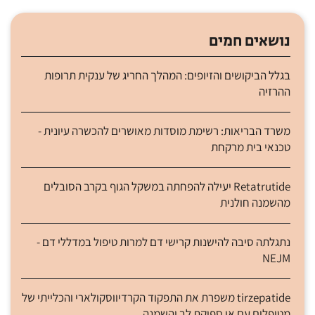
נושאים חמים
בגלל הביקושים והזיופים: המהלך החריג של ענקית תרופות
ההרזיה
משרד הבריאות: רשימת מוסדות מאושרים להכשרה עיונית -
טכנאי בית מרקחת
Retatrutide יעילה להפחתה במשקל הגוף בקרב הסובלים
מהשמנה חולנית
נתגלתה סיבה להישנות קרישי דם למרות טיפול במדללי דם -
NEJM
tirzepatide משפרת את התפקוד הקרדיווסקולארי והכלייתי של
מטופלים עם אי ספיקת לב והשמנה