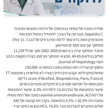
ספירה נמוכה של טסיות בנוכחותה של וירמיה כתוצאה מהנגיף
hepatitis C, מצביעה על הצורך להתחיל בטיפול המבוסס
אינטרפרון וזאת בלא קשר לרמת הפיברוזיס של הכבד, כך עולה
ממחקר שביצעו חוקרים מטייוואן.
מחברי המחקר ערכו בין השנים 2002-2005 סקר שכלל 11,239
חולים בגילאים 40-65. ממצאי המחקר פורסמו בצורה מקוונת בכתב
העת Journal of Hepatology.
החוקרים הגדירו רמת טסיות נמוכה כפחות מ- 150,000
טסיות/מיקרוליטר וקבעו פיברוזיס בצורה לא פולשנית באמצעות FT
score (FibroTest, Biopredictive, Paris, France) בדיקה
המבוססת על חמישה סמנים ביוכימיקלים המצויים בסרום.
שיעור ההמצאות של נוגדנים נגד HCV היה 6.3%. שיעור ההמצאות
של רמתalanine aminotransferase ,ALT נמוכה ושל רמת טסיות
נמוכה היה 20.3% ו- 4.2% בהתאמה. בקרב תת קבוצה של 642
חולים החיוביים לנוגדנים כנגד HCV, 74.5% נמצאו כחיוביים ל-