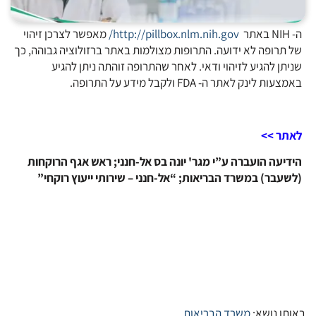
ה- NIH באתר
http://pillbox.nlm.nih.gov/
מאפשר לצרכן זיהוי
של תרופה לא ידועה. התרופות מצולמות באתר ברזולוציה גבוהה, כך
שניתן להגיע לזיהוי ודאי. לאחר שהתרופה זוהתה ניתן להגיע
באמצעות לינק לאתר ה- FDA ולקבל מידע על התרופה.
לאתר >>
הידיעה הועברה ע”י מגר' יונה בס אל-חנני; ראש אגף הרוקחות
(לשעבר) במשרד הבריאות; “אל-חנני – שירותי ייעוץ רוקחי”
באותו נושא:
משרד הבריאות