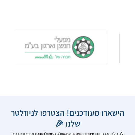
הישארו מעודכנים! הצטרפו לניוזלטר
שלנו 🎉
לקבלת עדכוני רישום, הפסקות שיווק, כתבות תוכן ועדכונים על וובינרים וכנסים – נא להרשם לאתר: