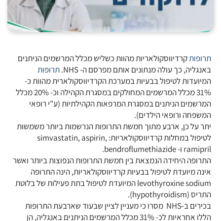
תרופות
קרדיווסקולאריות מהוות כשליש מכלל המרשמים הניתנים
באנגליה, כך עולה מנתונים אותם מפרסם ה- NHS.
תרופות
המיועדות לטיפול בבעיות במערכת הקרדיווסקולארית מהוות כ-
31% מכלל המרשמים המחולקים במסגרת הקהילה וכ- 20% מכלל
המרשמים הניתנים במסגרת המרפאות הקהילתיות (ע”י רופאי
המשפחה ורופאי הילדים).
יתר על כן, ארבע מתוך חמשת התרופות הנרשמות ביותר משמשות
לטיפול במחלות קרדיווסקולאריות: simvastatin, aspirin,
ramipril ו- bendroflumethiazide.
התרופה היחידה הנמצאת בין חמשת התרופות הנפוצות ביותר ואשר
אינה מיועדת לטיפול בבעיות קרדיווסקולאריות, הינה התרופה
levothyroxine sodium המיועדת לטיפול בתת פעילות של בלוטת
התריס (hypothyroidism).
בכירים ב-NHS מסרו כי מעניין לציין שבעוד שארבעת התרופות
הללו אחראיות לכ- 31% מכלל המרשמים הניתנים באנגליה, הן