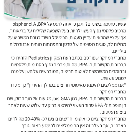
עשית סתימה בשיניים? יתכן כי אתה לועס על bisphenol A ,BPA
מרכיב פלסטי נפוץ העשוי להיות בעל השפעה שלילית על בריאותך.
אף על פי שהראיות עדיין מעטות, הכימיקל חשוד כגורם המשפיע על
מחלות לב, סוגים מסוימים של סרטן והתפתחות מוחית אבנורמלית
בילדים.
מחברי המחקר שפורסם בכתב העת המקוון Pediatrics הזהירו כי
תרכובות הקשורות ב- BPA, מהוות מרכיב נפוץ בסתימות פלסטיות
ובחומרים המשמשים לאיטום חריצים, המוברשים על השן על מנת
למנוע עששת.
“אנו ממליצים להימנע מאיטומי חריצים במהלך ההיריון” כך מסרו
מחברי המחקר.
תרכובות הקשורות ב- BPA, כגון bis-GMA, מגיעות אל תוך הרוק, שם
הן הופכות ל- BPA טהור העשוי להימצא ברוק עד שלוש שעות לאחר
ביצוע האיטום.
מחברי המחקר ציינו כי איטומי חריצים בוצעו לכ- 20-40% מהילדים
בארה”ב, אך בשלב זה אין הם ממליצים להימנע באופן גורף