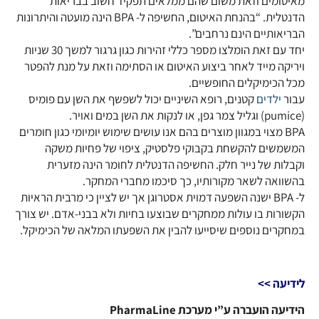
מאיטומים וזאת משום שהם ממלאים תפקיד חשוב בבריאות
הדנטלית. “בהנחת האיטום, החשיפה ל- BPA הינה מועטה והיתרונות
הבריאותיים הינם נרחבים”.
יחד עם זאת הומלצו מספר כללי זהירות כגון גרגור למשך 30 שניות
ויריקה מייד לאחר ביצוע האיטום או הסתימה וזאת על מנת להפטר
מכל הכימיקלים החופשיים.
עבור
ילדים
קטנים, רופא השיניים יכול לשפשף את השן עם פומיס
(pumice) וגליל צמר גפן, או לנקות את השן במים ואויר.
BPA מצוי במגוון מוצרים בהם אנו עושים שימוש יומיומי כגון חומרים
המשמשים להקשחת בקבוקי פלסטיק, ציפוי של פחיות משקה
וקבלות של נייר חלק. החשיפה הדנטלית לחומר הינה מזערית
בהשוואה לשאר מקורותיו, כך סיכמו מחברי המחקר.
ל- BPA ישנה השפעה דמוית אסטרוגן אך יש לציין כי מרבית הראיות
הקשורות בו עולות ממחקרים שבוצעו בחיות ולא בבני-אדם. יש צורך
במחקרים נוספים שיסייעו להבין את השפעתו המלאה של הכימיקל.
לידיעה >>
הידיעה הועברה ע”י מערכת PharmaLine