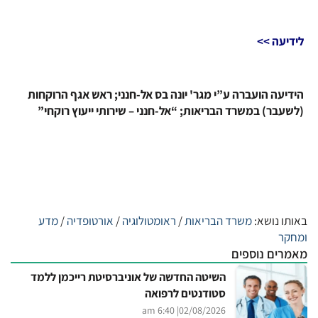
לידיעה >>
הידיעה הועברה ע”י מגר' יונה בס אל-חנני; ראש אגף הרוקחות
(לשעבר) במשרד הבריאות; “אל-חנני – שירותי ייעוץ רוקחי”
באותו נושא:
משרד הבריאות
/
ראומטולוגיה
/
אורטופדיה
/
מדע
ומחקר
מאמרים נוספים
השיטה החדשה של אוניברסיטת רייכמן ללמד
סטודנטים לרפואה
| 6:40 am
02/08/2026