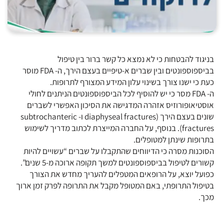
בניגוד להבטחות כי לא נמצא כל קשר ברור בין טיפול
בביספוספונטים ובין שברים א-טיפיים בעצם הירך, ה- FDA מוסר
כעת כי ישנו צורך בשינוי עלון המידע המצורף לתרופות.
ה- FDA מסר כי יש להוסיף לכל הביספוספונטים הניתנים לחולי
אוסטיאופורוזיס אזהרה המדגישה את הסיכון האפשרי לשברים
שונים בעצם הירך (diaphyseal fractures ו- subtrochanteric
fractures). בנוסף, על החברה המייצרת לכתוב מדריך לשימוש
בתרופות שינתן למטופלים.
הסוכנות מסרה כי הדיווחים שהתקבלו על שברים “עשויים להיות
קשורים לטיפול בביספוספונטים למשך תקופה ארוכה מ-5 שנים”.
כפועל יוצא, על הרופאים המטפלים להעריך מחדש את הצורך
בטיפול התרופתי, באם המטופל מקבל את התרופה לפרק זמן ארוך
מכך.