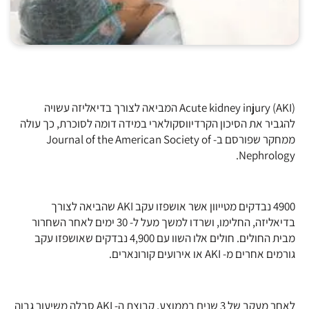
(Acute kidney injury (AKI המביאה לצורך בדיאליזה עשויה
להגביר את הסיכון הקרדיווסקולארי במידה דומה לסוכרת, כך עולה
ממחקר שפורסם ב- Journal of the American Society of
Nephrology.
4900 נבדקים מטייוון אשר אושפזו עקב AKI שהביאה לצורך
בדיאליזה, החלימו, ושרדו למשך מעל ל- 30 ימים לאחר השחרור
מבית החולים. חולים אלו השוו עם 4,900 נבדקים שאושפזו עקב
גורמים אחרים מ- AKI או אירועים קורונארים.
לאחר מעקב של 3 שנים בממוצע, קבוצת ה- AKI סבלה משיעור גבוה