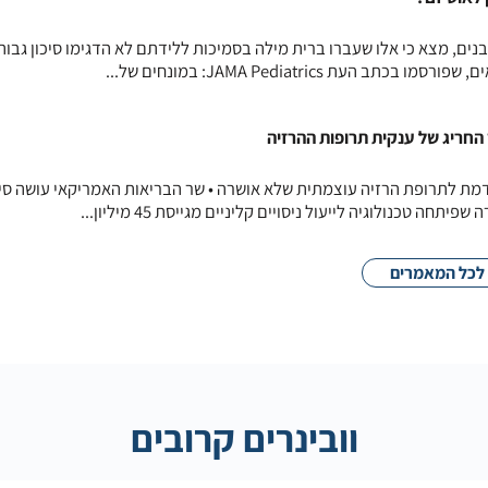
חקר עוקבה גדול, שכלל כ-3000 בנים, מצא כי אלו שעברו ברית מילה בסמיכות ללידתם לא הדגימו סיכון גבו
העת JAMA Pediatrics: במונחים של...
 החריג של ענקית תרופות ההרזיה
דמת לתרופת הרזיה עוצמתית שלא אושרה • שר הבריאות האמריקאי עושה סי
חה טכנולוגיה לייעול ניסויים קליניים מגייסת 45 מיליון...
לכל המאמרים
וובינרים קרובים