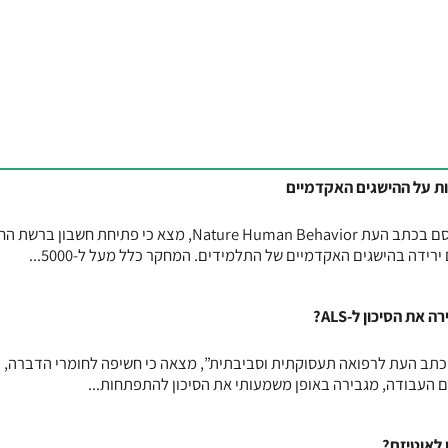
 על ההישגים האקדמיים
מחקר אורכי שנערך באיטליה ופורסם בכתב העת Nature Human Behavior, מצא כי פתיחת ח
רידה בהישגים האקדמיים של התלמידים. המחקר כלל מעל ל-5000...
ת הסיכון ל-ALS?
תב העת לרפואה תעסוקתית וסביבתית”, מצאה כי חשיפה לחומרי הדברה, כ
ם העבודה, מגבירה באופן משמעותי את הסיכון להתפתחות...
 לאוטיזם?