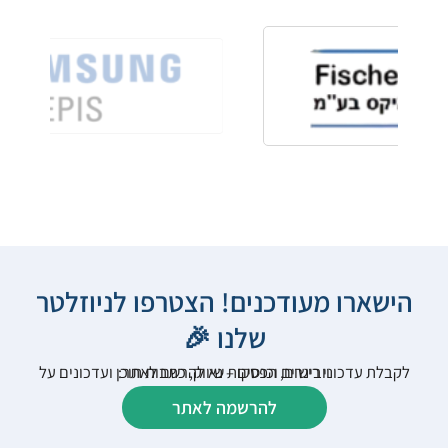
הישארו מעודכנים! הצטרפו לניוזלטר
שלנו 🎉
לקבלת עדכוני רישום, הפסקות שיווק, כתבות תוכן ועדכונים על וובינרים וכנסים – נא להרשם לאתר:
להרשמה לאתר