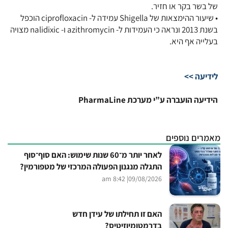
של בשר בקר או חזיר.
• שיעור ההימצאות של Shigella עמידה ל- ciprofloxacin הוכפל
בשנת 2013 ונראה כי העמידות ל- azithromycin ו- nalidixic מצויה
בעלייה אף היא.
לידיעה >>
הידיעה הועברה ע”י מערכת PharmaLine
מאמרים נוספים
לאחר יותר מ־60 שנות שימוש: האם סוף־סוף
התגלה מנגנון הפעולה המרכזי של מטפורמין?
| 8:42 am
09/08/2026
האם זו תחילתו של עידן חדש
בדרמטומיוזיטיס?