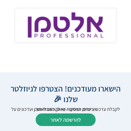
הישארו מעודכנים! הצטרפו לניוזלטר
שלנו 🎉
לקבלת עדכוני רישום, הפסקות שיווק, כתבות תוכן ועדכונים על וובינרים וכנסים – נא להרשם לאתר:
להרשמה לאתר