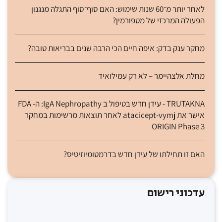
לאחר יותר מ־60 שנות שימוש: האם סוף־סוף התגלה מנגנון
הפעולה המרכזי של מטפורמין?
מחקר ענק בדק: איפה חיים הכי הרבה שנים בבריאות טובה?
מחלת אלצהיימר – לא רק עמילואיד
TRUTAKNA - עידן חדש בטיפול ב IgA Nephropathy: ה- FDA
אישר את atacicept-vymj לאחר תוצאות מרשימות במחקר
ORIGIN Phase 3
האם זו תחילתו של עידן חדש בדרמטומיוזיטיס?
עדכוני רישום