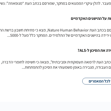
מעבר. להלן עיקרי הממצאים במחקר, שפורסם בכתב העת “מנופאוזה”: נשים
 על ההישגים האקדמיים
מחקר אורכי שנערך באיטליה ופורסם בכתב העת Nature Human Behavior, מצא כי פתיחת ח
רידה בהישגים האקדמיים של התלמידים. המחקר כלל מעל ל-5000...
ת הסיכון ל-ALS?
תב העת לרפואה תעסוקתית וסביבתית”, מצאה כי חשיפה לחומרי הדברה, כ
ם העבודה, מגבירה באופן משמעותי את הסיכון להתפתחות...
לכל המאמרים