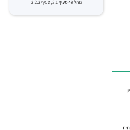
נוהל 49 סעיף 3.1, סעיף 3.2.3
ל ל-10 מיליון נבדקים מכ-5 מיליון
עלייה משמעותית