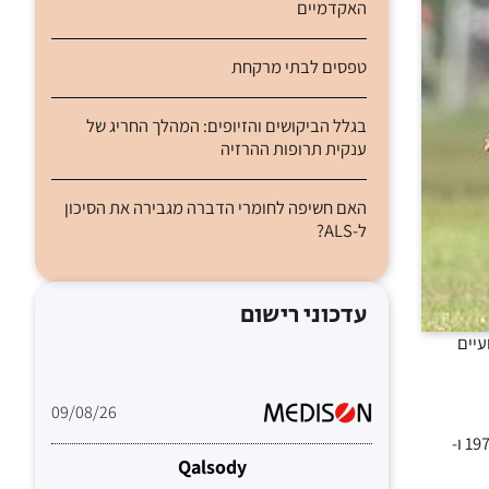
האקדמיים
טפסים לבתי מרקחת
בגלל הביקושים והזיופים: המהלך החריג של
ענקית תרופות ההרזיה
האם חשיפה לחומרי הדברה מגבירה את הסיכון
ל-ALS?
עדכוני רישום
עיים
09/08/26
החוקרים בדקו נתונים לאומיים סקוטיים על תמותה וקבלת מרשמים תרופתיים בקרב כ- 1200 שחקני כדורגל מקצועיים לשעבר שנפטרו לפני שנת 1977 ו-
Qalsody