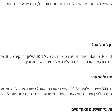
מצאנו גם נוגדנים מנטרלים נגד תת זנים אחרים”, כך ציינו עורכי המחקר.
ן לתחלואה?
מחקר גדול, שפורסם בכתב העת Nature Health וניתח נתונים רפואיים של מע
מצא קשר מובהק בין סדר הלידה של אחים במשפחה ובין...
מחקר חדש, שנערך בקוריאה וכלל כ-300 נשים בגילאים 40-64, מצא כי סוכרת מסוג 2 קשורה עם 
מעבר. להלן עיקרי הממצאים במחקר, שפורסם בכתב העת “מנופאוזה”: נשים
 על ההישגים האקדמיים