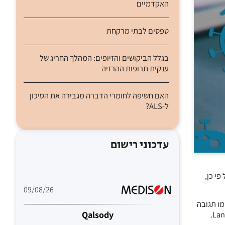
האקדמיים
טפסים לבתי מרקחת
בגלל הביקושים והזיופים: המהלך החריג של
ענקית תרופות ההרזיה
האם חשיפה לחומרי הדברה מגבירה את הסיכון
ל-ALS?
עדכוני רישום
פציפי לזן XBB.1.5 אומיקרון. אף על פי כן,
09/08/26
ו תגובה
Qalsody