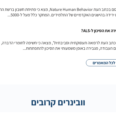
מחקר אורכי שנערך באיטליה ופורסם בכתב העת Nature Human Behavior, מצא כי פתיחת ח
רידה בהישגים האקדמיים של התלמידים. המחקר כלל מעל ל-5000...
ת הסיכון ל-ALS?
תב העת לרפואה תעסוקתית וסביבתית”, מצאה כי חשיפה לחומרי הדברה, כ
ם העבודה, מגבירה באופן משמעותי את הסיכון להתפתחות...
לכל המאמרים
וובינרים קרובים