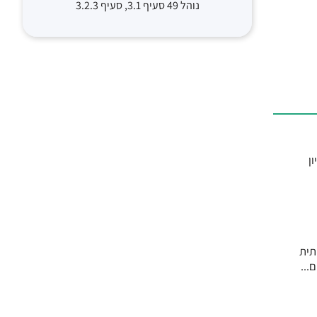
נוהל 49 סעיף 3.1, סעיף 3.2.3
ל ל-10 מיליון נבדקים מכ-5 מיליון
עלייה משמעותית
...