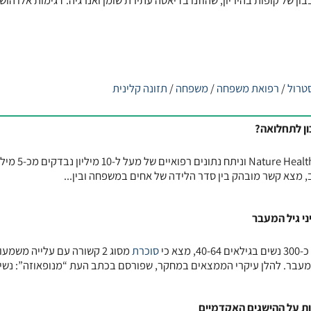
 של קופות בהיריון, שהוזנו בדיאטה עתירת שומן ואנרגיה. דגימות אלו הושו
טרול
/
רפואת משפחה
/
משפחה
/
תזונה קלינית
ן לתחלואה?
מחקר גדול, שפורסם בכתב העת Nature Health וניתח נתונים רפואיים של מע
מצא קשר מובהק בין סדר הלידה של אחים במשפחה ובין...
א כי
סוכרת
מסוג 2 קשורה עם עלייה משמע
מעבר. להלן עיקרי הממצאים במחקר, שפורסם בכתב העת “מנופאוזה”: נשים
 על ההישגים האקדמיים