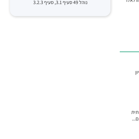
ו לאלו
נוהל 49 סעיף 3.1, סעיף 3.2.3
ל ל-10 מיליון נבדקים מכ-5 מיליון
ותית
...