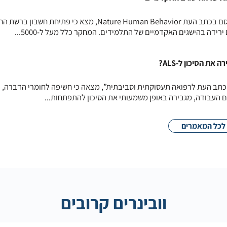
מחקר אורכי שנערך באיטליה ופורסם בכתב העת Nature Human Behavior, מצא כי פתיחת ח
רידה בהישגים האקדמיים של התלמידים. המחקר כלל מעל ל-5000...
ת הסיכון ל-ALS?
תב העת לרפואה תעסוקתית וסביבתית”, מצאה כי חשיפה לחומרי הדברה, כ
ם העבודה, מגבירה באופן משמעותי את הסיכון להתפתחות...
לכל המאמרים
וובינרים קרובים