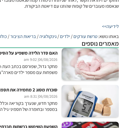
החוקרים זיהו את הקשר ,לאחר שניתחו דגימות רקמה שנאספו מעוברי בבון
שנאספו מעוברים של קופות שהוזנו עם דיאטת הביקורת.
לידיעה>>
באותו נושא:
טרשת עורקים
/
ילדים
/
גינקולוגיה
/
בריאות הציבור
/
כולס
מאמרים נוספים
האם סדר הלידה משפיע על הסיכו
| 9:02 am
06/08/2026
משפחות עם מספר ילדים מארה”ב, 
סוכרת מסוג 2 מחמירה את תסמיני גיל המעבר
| 8:31 am
06/08/2026
מחקר חדש, שנערך בקוריאה וכלל כ-300 נשים בגילאים 40-64, מצ
במספר ובחומרה של תסמיני גיל ה
השפעת השימוש ברשתות חברתיות