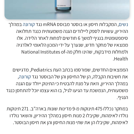
נשים
, המקבלות חיסון או בוסטר מבוסס mRNA נגד
קורונה
במהלך
ההיריון, עשויות לספק ליילודים הגנה משמעותית כנגד תחלואה
סימפטומטית בנגיף למשך 6 חודשים לפחות לאחר הלידה. אלו
ממצאיו של מחקר חדש, שנערך על ידי המכון הלאומי לאלרגיה
ולמחלות מידבקות, שהינו חלק מה-National Institutes of
Health.
הממצאים החדשים, שפורסמו בכתב העת Pediatrics, מדגישים
את חשיבות הקבלה, הן של החיסון והן של הבוסטר נגד
קורונה
,
במהלך ההיריון, וזאת על מנת להבטיח כי התינוק ייולד עם הגנה
משמעותית, הנמשכת עד הגיעו לגיל, בו הוא עצמו יוכל להתחסן כנגד
הנגיף.
במחקר נכללו 475 תינוקות מ-9 מדינות שונות בארה”ב. 271 תינוקות
נולדו לאימהות, שקיבלו 2 מנות חיסון במהלך ההיריון, והשאר נולדו
לאימהות, שקיבלו הן את שתי מנות החיסון והן את חיסון הבוסטר.