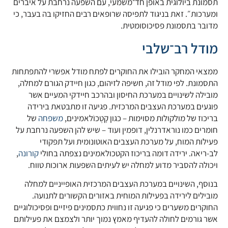
תסמונת ביולוגית באופן חד־משמעי, עם השפעה נרחבת על איברים
ומערכות״. זאת בניגוד לתפיסה שרופאים רבים החזיקו בה בעבר, כי
מדובר בתסמונת פסיכוסומטית.
מודל רב־שלבי
ממצאי המחקר הובילו את החוקרים לפתח מודל אפשרי להתפתחות
התסמונת. לפי מודל זה, חשיפה לזיהום, כגון חיידק הגורם למחלה,
מובילה לשינויים במערכת החיסון ובהרכב חיידקי המעיים אשר
פוגעים במערכת העצבים המרכזית. פגיעה זו מתבטאת בירידה
בריכוז של מולקולות מסוימות – כגון קָטֶכוֹלאמינים,
משפחה
של
חומרים כמו נוראדרנלין, דופמין ועוד – שיש להן השפעה נרחבת על
פעילות המוח, על מערכת העצבים האוטונומית ועל תפקודי
לב-ריאה. ירידה דומה בריכוז הקטכולאמינים נצפתה בחולי
קורונה
,
ויכולה להסביר מדוע למחלה יש לעיתים השפעות ארוכות טווח.
בנוסף, השינויים במערכת העצבים המרכזית האופייניים למחלה
מובילים לירידה בפעילות המוחית באזורים הקשורים לתנועה.
החוקרים משערים כי פגיעה זו נחווית כתסמינים פיזיים ופסיכולוגיים
אשר גורמים לחולה להעדיף מאמץ נמוך יותר ולצמצם את פעילותם