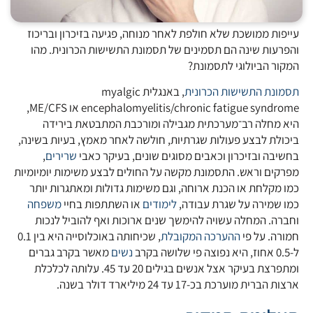
עייפות ממושכת שלא חולפת לאחר מנוחה, פגיעה בזיכרון ובריכוז
והפרעות שינה הם תסמינים של תסמונת התשישות הכרונית. מהו
המקור הביולוגי לתסמונת?
תסמונת התשישות הכרונית
, באנגלית myalgic
encephalomyelitis/chronic fatigue syndrome או ME/CFS,
היא מחלה רב־מערכתית מגבילה ומורכבת המתבטאת בירידה
ביכולת לבצע פעולות שגרתיות, חולשה לאחר מאמץ, בעיות בשינה,
בחשיבה ובזיכרון וכאבים מסוגים שונים, בעיקר כאבי
שרירים
,
מפרקים וראש. התסמונת מקשה על החולים לבצע משימות יומיומיות
כמו מקלחת או הכנת ארוחה, וגם משימות גדולות ומאתגרות יותר
כמו שמירה על שגרת עבודה,
לימודים
או השתתפות בחיי
משפחה
וחברה. המחלה עשויה להימשך שנים ארוכות ואף להוביל לנכות
חמורה. על פי
ההערכה המקובלת
, שכיחותה באוכלוסייה היא בין 0.1
ל-0.5 אחוז, היא נפוצה פי שלושה בקרב
נשים
מאשר בקרב גברים
ומתפרצת בעיקר אצל אנשים בגילים 20 עד 45. עלותה לכלכלת
ארצות הברית מוערכת בכ-17 עד 24 מיליארד דולר בשנה.