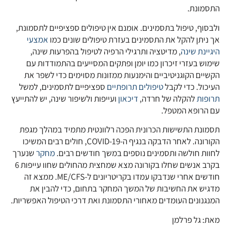
התסמונת.
ולבסוף, טיפול בתסמינים. אומנם אין טיפולים ספציפיים לתסמונת,
אך ניתן להקל את התסמינים בעזרת טיפולים שונים כמו
אמצעי
היגיינת שינה
, מדיטציה ותרגילי הרפיה לטיפול בהפרעות שינה,
שימוש בעזרי זיכרון כמו יומן ופתקים המסייעים בהתמודדות עם
הקשיים הקוגניטיביים והימנעות ממזונות מסוימים כדי לשפר את
העיכול. כדי לקבל
טיפולים תרופתיים
ספציפיים לתסמינים, למשל
תרופות
להקלה של חרדה,
דיכאון
ועייפות ולשיפור שינה, יש להתייעץ
עם הרופא המטפל.
תסמונת התשישות הכרונית הפכה רלוונטית מתמיד במהלך מגפת
הקורונה. לאחר הדבקה בנגיף ה-COVID-19, חולים רבים המשיכו
לחוות חולשה ותסמינים נוספים במשך חודשים רבים.
מחקר
שנערך
בקרב אנשים שחלו בקורונה מצא שמחצית מהחולים שחוו עייפות 6
חודשים אחרי שנדבקו עמדו בקריטריונים ל-ME/CFS. ממצא זה
מדגיש את החשיבות של המשך המחקר בתחום, כדי להבין את
המנגנונים העומדים מאחורי התסמונת ואת דרכי הטיפול האפשריות.
מאת: גל פרלמן