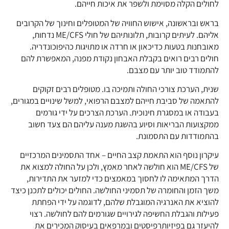
לחולים הקלה מסוימת ולשפר את איכות חייהם.
בראש ובראשונה, אישוש החוויה של המטופלים וחינוך של הקרובים
אליהם. לעיתים קרובות, תלונותיהם של חולי ME/CFS נדחות,
מאובחנות בטעות כדיכאון או חרדה או מתויגות כהיפוכונדריה.
חולים רבים רואים בקבלת האבחון נקודת מפנה, המאפשרת להם
להתמודד טוב יותר עם מצבם.
שנית, הערכת צורכי החולה ותמיכה בו. מטופלים רבים זקוקים
להתאמה של סביבת חייהם למצבם הרפואי, למשל שינויים במגורים,
בעבודה או במסגרת חינוכית. הערכת הצרכים על ידי גורמים
ממקצועות הבריאות וסיוע בהשגת מענה עליהם הם צעד חשוב
בהתמודדות עם התסמונת.
עיקרון נוסף הוא התאמת קצב החיים – אחד התסמינים המרכזיים
של ME/CFS הוא חולשה לאחר מאמץ, ולכן על החולה למצוא את
הדרך המתאימה לו לחסוך במאמצים כדי למזער את התדירות,
משך הזמן והחומרה של תסמיני החולשה. החולים יכולים לתכנן כיצד
להוציא את האנרגיה המוגבלת שלהם, לדוגמה על ידי הפחתת
פעילות והגבלת החשיפה לגירויים שגורמים להם לחולשה. רצוי
להיעזר גם בפיזיותרפיסטים ובמרפאים בעיסוק המכירים את