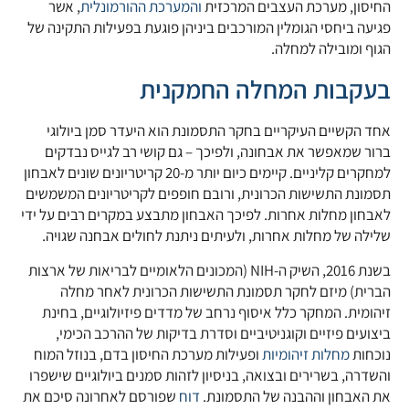
החיסון, מערכת העצבים המרכזית
והמערכת ההורמונלית
, אשר
פגיעה ביחסי הגומלין המורכבים ביניהן פוגעת בפעילות התקינה של
הגוף ומובילה למחלה.
בעקבות המחלה החמקנית
אחד הקשיים העיקריים בחקר התסמונת הוא היעדר סמן ביולוגי
ברור שמאפשר את אבחונה, ולפיכך – גם קושי רב לגייס נבדקים
למחקרים קליניים. קיימים כיום יותר מ-20 קריטריונים שונים לאבחון
תסמונת התשישות הכרונית, ורובם חופפים לקריטריונים המשמשים
לאבחון מחלות אחרות. לפיכך האבחון מתבצע במקרים רבים על ידי
שלילה של מחלות אחרות, ולעיתים ניתנת לחולים אבחנה שגויה.
בשנת 2016, השיק ה-NIH (המכונים הלאומיים לבריאות של ארצות
הברית) מיזם לחקר תסמונת התשישות הכרונית לאחר מחלה
זיהומית. המחקר כלל איסוף נרחב של מדדים פיזיולוגיים, בחינת
ביצועים פיזיים וקוגניטיביים וסדרת בדיקות של ההרכב הכימי,
נוכחות
מחלות זיהומיות
ופעילות מערכת החיסון בדם, בנוזל המוח
והשדרה, בשרירים ובצואה, בניסיון לזהות סמנים ביולוגיים שישפרו
את האבחון וההבנה של התסמונת.
דוח
שפורסם לאחרונה סיכם את