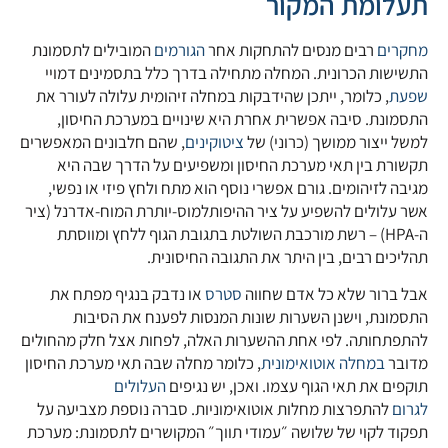
תעלומת המקור
מחקרים
רבים מנסים להתחקות אחר
הגורמים
המובילים לתסמונת
התשישות הכרונית. המחלה מתחילה בדרך כלל בתסמינים דמויי
שפעת
, כלומר, ייתכן שהידבקות במחלה זיהומית עלולה לעורר את
התסמונת. סיבה אפשרית אחרת היא שינויים במערכת החיסון,
למשל ייצור ממושך (כרוני) של
ציטוקינים
, שהם חלבונים המאפשרים
תקשורת בין תאי מערכת החיסון ומשפיעים על הדרך שבה היא
מגיבה לזיהומים. גורם אפשרי נוסף הוא מתח ולחץ פיזי או נפשי,
אשר עלולים להשפיע על ציר ההיפותלמוס-יותרת המוח-אדרנל (ציר
ה-HPA) – רשת מורכבת השולטת בתגובת הגוף ללחץ ומווסתת
תהליכים רבים, בין היתר את התגובה החיסונית.
אבל ברור שלא כל אדם שחווה
סטרס
או נדבק בנגיף מפתח את
התסמונת, וישנן השערות שונות המנסות לפענח את הסיבות
להתפתחותה. לפי אחת ההשערות האלה, לפחות אצל חלק מהחולים
מדובר
במחלה אוטואימונית
, כלומר מחלה שבה תאי מערכת החיסון
תוקפים את תאי הגוף עצמו. ואכן, יש נגיפים
העלולים
לגרום
להתפרצות מחלות אוטואימוניות. סברה נוספת מצביעה על
תפקוד לקוי של שלושה ״עמודי תווך״ המקושרים לתסמונת: מערכת