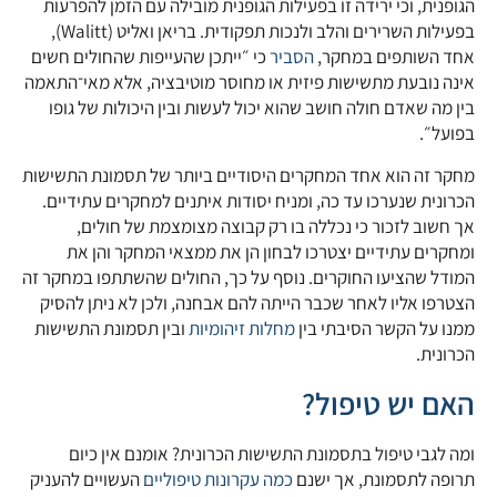
הגופנית, וכי ירידה זו בפעילות הגופנית מובילה עם הזמן להפרעות
בפעילות השרירים והלב ולנכות תפקודית. ​​בריאן ואליט (Walitt),
אחד השותפים במחקר,
הסביר
כי ״ייתכן שהעייפות שהחולים חשים
אינה נובעת מתשישות פיזית או מחוסר מוטיבציה, אלא מאי־התאמה
בין מה שאדם חולה חושב שהוא יכול לעשות ובין היכולות של גופו
בפועל״.
מחקר זה הוא אחד המחקרים היסודיים ביותר של תסמונת התשישות
הכרונית שנערכו עד כה, ומניח יסודות איתנים למחקרים עתידיים.
אך חשוב לזכור כי נכללה בו רק קבוצה מצומצמת של חולים,
ומחקרים עתידיים יצטרכו לבחון הן את ממצאי המחקר והן את
המודל שהציעו החוקרים. נוסף על כך, החולים שהשתתפו במחקר זה
הצטרפו אליו לאחר שכבר הייתה להם אבחנה, ולכן לא ניתן להסיק
ממנו על הקשר הסיבתי בין
מחלות זיהומיות
ובין תסמונת התשישות
הכרונית.
האם יש טיפול?
ומה לגבי טיפול בתסמונת התשישות הכרונית? אומנם אין כיום
תרופה לתסמונת, אך ישנם
כמה עקרונות טיפוליים
העשויים להעניק