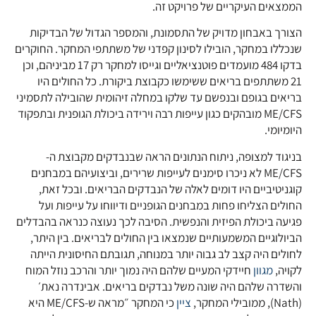
הממצאים העיקריים של פרויקט זה.
הצורך באבחון מדויק של התסמונת, והמספר הגדול של הבדיקות
שנכללו במחקר, הובילו לסינון קפדני של משתתפי המחקר. החוקרים
בדקו 484 מועמדים פוטנציאליים וגייסו למחקר רק 17 מביניהם, וכן
21 משתתפים בריאים ששימשו כקבוצת ביקורת. כל החולים היו
בריאים בגופם ובנפשם עד שלקו במחלה זיהומית שהובילה לתסמיני
ME/CFS מובהקים כגון עייפות רבה וירידה ביכולת הגופנית ובתפקוד
היומיומי.
בניגוד למצופה, ניתוח הנתונים הראה שבנבדקים מקבוצת ה-
ME/CFS לא ניכרו סימנים לעייפות שרירים, וביצועיהם במבחנים
קוגניטיביים היו דומים לאלה של הנבדקים הבריאים. ובכל זאת,
החולים הצליחו פחות במבחנים הגופניים ודיווחו על עייפות ועל
פגיעה ביכולת הפיזית והנפשית. הסיבה לכך נעוצה כנראה בהבדלים
הביולוגיים המשמעותיים שנמצאו בין החולים לבריאים. בין היתר,
לחולים היה קצב לב גבוה יותר במנוחה, תגובתם החיסונית הייתה
לקויה,
מגוון
חיידקי המעיים שלהם היה נמוך יותר והרכב נוזל המוח
והשדרה שלהם היה שונה משל נבדקים בריאים. אבינדרה נאת׳
(Nath), ממובילי המחקר,
ציין
כי המחקר ״מראה ש-ME/CFS היא