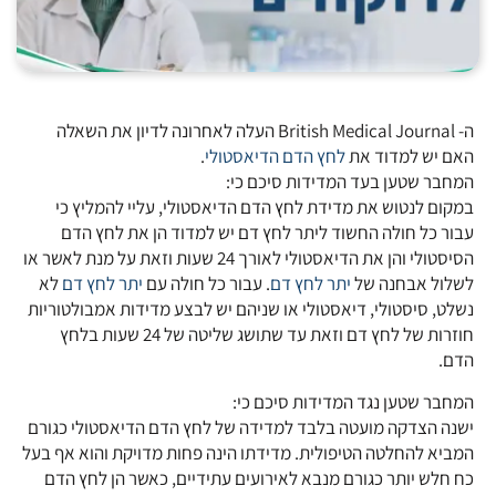
ה- British Medical Journal העלה לאחרונה לדיון את השאלה
האם יש למדוד את
לחץ הדם הדיאסטולי
.
המחבר שטען בעד המדידות סיכם כי:
במקום לנטוש את מדידת לחץ הדם הדיאסטולי, עליי להמליץ כי
עבור כל חולה החשוד ליתר לחץ דם יש למדוד הן את לחץ הדם
הסיסטולי והן את הדיאסטולי לאורך 24 שעות וזאת על מנת לאשר או
לשלול אבחנה של
יתר לחץ דם
. עבור כל חולה עם
יתר לחץ דם
לא
נשלט, סיסטולי, דיאסטולי או שניהם יש לבצע מדידות אמבולטוריות
חוזרות של לחץ דם וזאת עד שתושג שליטה של 24 שעות בלחץ
הדם.
המחבר שטען נגד המדידות סיכם כי:
ישנה הצדקה מועטה בלבד למדידה של לחץ הדם הדיאסטולי כגורם
המביא להחלטה הטיפולית. מדידתו הינה פחות מדויקת והוא אף בעל
כח חלש יותר כגורם מנבא לאירועים עתידיים, כאשר הן לחץ הדם