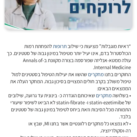
“ראיות מוגבלות” מציעות כי שילוב
תרופות
להפחתת רמות
הכולסטרול בדם, אינו יעיל יותר מטיפול במינון גבוה של סטטינים. כך
עולה ממטא-אנליזה שפורסמה בצורה מקוונת ב-Annals of
Internal Medicine.
החוקרים בחנו
מחקרים
שהשוו את יעילות הטיפול בסטטינים למול
טיפול משולב בקרב חולים המצויים בסיכון גבוה. המחקר העלה את
הממצאים הבאים:
• בשלושה
מחקרים
שאיכותם הוגדרה כ- בינונית עד גרועה, שילובים
של statin-ezetimibe ו- statin-fibrate לא הביאו לשיפור שיעורי
התמותה מכל הסיבות וזאת ביחס לטיפול במינון גבוה של סטטינים
בלבד.
• לא נמצאו כל מחקרים רלוונטיים אשר בחנו MI, שבץ או
רה-וסקולריזציה.