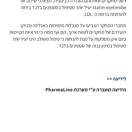
• שני מחקרים שאיכותם הוגדרה כבינונית, מצאו כי שילוב של
statin-ezetimibe יעיל יותר מטיפול בסטטינים בלבד ביחס
להפחתה ברמת ה- LDL.
מחברי המחקר הצביעו על מגבלות מסוימות באנליזה ובניהן:
היעדרם של מחקרים לטווח ארוך. הם אף מסרו כי הראיות הקיימות
כיום אינן מספקות על מנת להנחות כי טיפול משולב הינו יעיל יותר
מטיפול במינון גבוה של סטטינים בלבד.
לידיעה >>
הידיעה הועברה ע”י מערכת PharmaLine