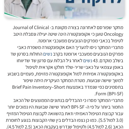
מחקר שפורסם לאחרונה בצורה מקוונת ב- Journal of Clinical
Oncology טוען כי אקופונקטורה הינה שיטה יעילה ונסבלת היטב
לטיפול בכאבי מפרקים הנובעים ממעכבי ארומטז.
מחברי המחקר ניסו להעריך האם אקופונקטורה משפרת כאבי
מפרקים הנובעים ממעכבי ארומטז בקרב
נשים
החולות בסרטן שד
בשלב מוקדם. 43
נשים
לאחר גיל הבלות עם סרטן שד שדיווחו
באופן עצמאי על כאבי שריר-שלד חולקו אקראית לטיפול
באקופונקטורה אמיתית למול אקופונקטורה מזויפת, פעמיים בשבוע
למשך שישה שבועות. מטרת המחקר העיקרית היתה שיפור
בתסמינים כפי שנמדד באמצעות Brief Pain Inventory–Short
Form (BPI-SF).
מחברי המחקר מסרו כי ההבדלים בנתונים הממוצעים של הכאב
החמור ביותר על פי ה- BPI-SF לאחר שישה שבועות היו נמוכים יותר
עבור קבוצת הטיפול האמיתי וזאת בהשוואה לקבוצת הטיפול המזויף
(3.0 למול 5.5). כמו כן נצפו הבדלים בין שתי הקבוצות בנוגע לחומרת
הכאב (2.6 למול 4.5) ולטיפול שנדרש בעקבות הכאב (2.5 למול 4.5).