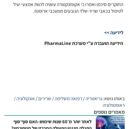
החוקרים סיכמו ואמרו כי אקופונקטורה עשויה להוות אמצעי יעיל
לטיפול בכאבי שריר-שלד הנובעים ממעכבי ארומטז.
לידיעה >>
הידיעה הועברה ע”י מערכת PharmaLine
באותו נושא:
גריאטריה
/
רפואה משלימה
/
שרירים
/
אונקולוגיה
/
ראומטולוגיה
מאמרים נוספים
לאחר יותר מ־60 שנות שימוש: האם סוף־סוף
התגלה מנגנון הפעולה המרכזי של מטפורמין?