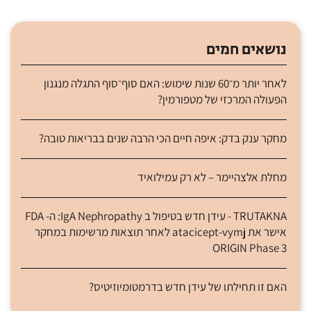
נושאים חמים
לאחר יותר מ־60 שנות שימוש: האם סוף־סוף התגלה מנגנון
הפעולה המרכזי של מטפורמין?
מחקר ענק בדק: איפה חיים הכי הרבה שנים בבריאות טובה?
מחלת אלצהיימר – לא רק עמילואיד
TRUTAKNA - עידן חדש בטיפול ב IgA Nephropathy: ה- FDA
אישר את atacicept-vymj לאחר תוצאות מרשימות במחקר
ORIGIN Phase 3
האם זו תחילתו של עידן חדש בדרמטומיוזיטיס?