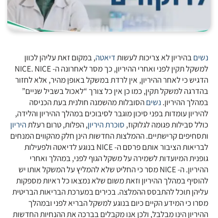
נשים
בהיריון לא צריכות לעשות
דיאטה
, במקום זאת עליהן לכוון
למשקל תקין לפני ואחרי ההיריון, כך מסר לאחרונה ה- NICE. NICE
הדגיש כי לאחר ההיריון, אין לרדת במשקל באופן מהיר, אלא לחזור
בהדרגה למשקל תקין, כמו כן אין כל צורך “לאכול בשביל שניים”
במהלך ההיריון.
נשים
הסובלות מהשמנה חולנית בעת הכניסה
להיריון עומדות בפני סיכון מוגבר לסיבוכים במהלך ההיריון והלידה,
כולל סבילות פגומה לגלוקוז,
סוכרת
היריון
, הפלות, טרום רעלת
היריון
ותסחיפים קרישתיים. ההמלצות החדשות הינן חלק מהקווים המנחים
לבריאות הציבור אותם פרסם ה- NICE בנוגע לדיאטה ולפעילות
גופנית המיועדות לשמירה על משקל הגוף לפני, במהלך ואחרי
ההיריון. ה- NICE מסר כי החליט שלא להמליץ על המשקל אותו יש
להוסיף במהלך ההיריון וזאת משום שלא נמצאו כל ראיות מספקות
עליהן תוכל להתבסס ההמלצה. בכירים במערכת הבריאות הבריטית
מסרו כי המידע הקיים כיום בנוגע למשקל הבריא לפני ובמהלך
ההיריון הינו מבלבל, ולכן אנו מקבלים בברכה את ההנחיות החדשות