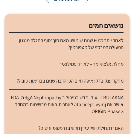
נושאים חמים
לאחר יותר מ־60 שנות שימוש: האם סוף־סוף התגלה מנגנון
הפעולה המרכזי של מטפורמין?
מחלת אלצהיימר – לא רק עמילואיד
מחקר ענק בדק: איפה חיים הכי הרבה שנים בבריאות טובה?
TRUTAKNA - עידן חדש בטיפול ב IgA Nephropathy: ה- FDA
אישר את atacicept-vymj לאחר תוצאות מרשימות במחקר
ORIGIN Phase 3
האם זו תחילתו של עידן חדש בדרמטומיוזיטיס?