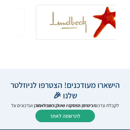
הישארו מעודכנים! הצטרפו לניוזלטר
שלנו 🎉
לקבלת עדכוני רישום, הפסקות שיווק, כתבות תוכן ועדכונים על וובינרים וכנסים – נא להרשם לאתר:
להרשמה לאתר