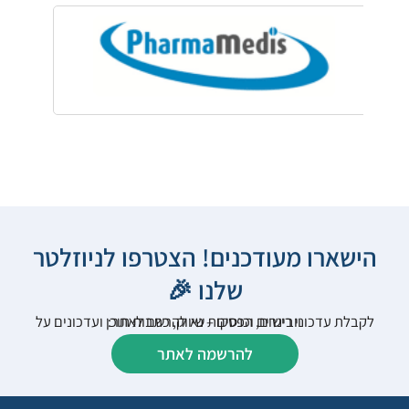
הישארו מעודכנים! הצטרפו לניוזלטר
שלנו 🎉
לקבלת עדכוני רישום, הפסקות שיווק, כתבות תוכן ועדכונים על וובינרים וכנסים – נא להרשם לאתר:
להרשמה לאתר