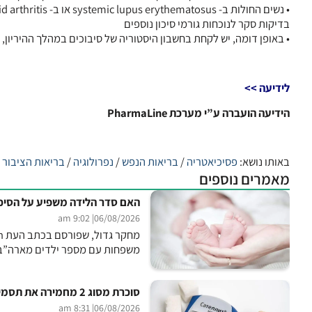
בדיקות סקר לנוכחות גורמי סיכון נוספים
• באופן דומה, יש לקחת בחשבון היסטוריה של סיבוכים במהלך ההיריון, כגון eclampsia
לידיעה >>
הידיעה הועברה ע”י מערכת PharmaLine
באותו נושא:
פסיכיאטריה
/
בריאות הנפש
/
נפרולוגיה
/
בריאות הציבור
/
מאמרים נוספים
האם סדר הלידה משפיע על הסיכו
| 9:02 am
06/08/2026
משפחות עם מספר ילדים מארה”ב, 
סוכרת מסוג 2 מחמירה את תסמיני גיל המעבר
| 8:31 am
06/08/2026