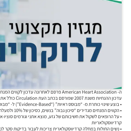
ה- American Heart Association פרסם לאחרונה עדכון לקווים המנחים למניעת מחלות קרדיווסקולאריות בנשים.
עדכון ההנחיות משנת 2007 שפורסם בכתב העת Circulation כולל את הדברים הבאים:
• בוצע שינוי כותרת מ- “מבוסס ראיות” (“Evidence-Based”) ל- “מבוסס יעילות” (“Effectiveness-Based”)
• הקווים המנחים מגדירים “סיכון גבוה” בנשים, כסיכון של 10% ולמעלה מכך ללקות בכל מחלה קרדיווסקולארית לאורך 10 שנים (ולא רק במחלת לב כלילית)
• על הרופאים לשקול את חשיבותם של גזע, מוצא אתני וגורמים סוציו-
קרדיווסקולאריות
• נשים החולות במחלה קרדיווסקולארית צריכות לעבור בדיקות סקר לנ