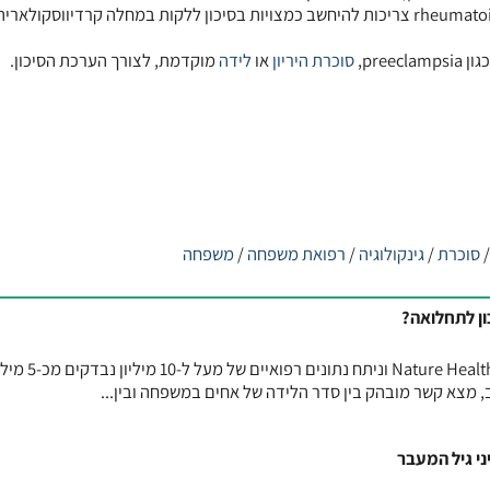
• נשים החולות ב- systemic lupus erythematosus או ב- rheumatoid arthritis צריכות להיחשב כמצויות בסיכון ללקות במחלה קרדיוו
pre,
סוכרת
היריון
או
לידה
מוקדמת, לצורך הערכת הסיכון.
סוכרת
/
גינקולוגיה
/
רפואת משפחה
/
משפחה
ן לתחלואה?
מחקר גדול, שפורסם בכתב העת Nature Health וניתח נתונים רפואיים של מע
מצא קשר מובהק בין סדר הלידה של אחים במשפחה ובין...