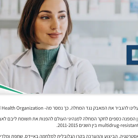
רן המפנה כספים לחקר המחלה למנהיגי העולם להפנות את תשומת ליבם לא
מספר מדינות אינה מספיקה,” מסר Rifat Atun מנהל האסטרטגיה, הביצוע וההערכה בקרן הגלובלית למלחמה באיידס, שחפת ומלר