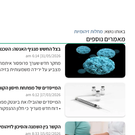
באותו נושא:
מחלות זיהומיות
מאמרים נוספים
בצל החשש מנגיף האנטה: הטכנו
| 6:14 am
31/05/2026
מצביע על ירידה משמעותית בזיהומ
המייסדים של מפתחת חיסון הקורו
| 6:12 am
17/03/2026
המייסדים שהובילו את ביונטק מפר
• דוח חדש מעריך כי חלון ההנפקו
הקשר בין השמנה והסיכון לזיהומי
| 8:33 am
15/02/2026