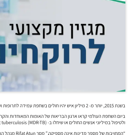
בשנת 2015, יותר מ- 2 מיליון איש יהיו חולים בשחפת עמידה לתרופות ועלינו להגביר את המאבק נגד המחלה. כך נמסר מה- World Health Organization.
ביום השחפת העולמי קראו ארגון הבריאות של האומות המאוחדות והק
ולטיפול במיליוני אנשים החולים או שיחלו ב- multidrug-resistant tuberculosis (MDR-TB) בין השנים 2011-2015.
“המחויבות של 