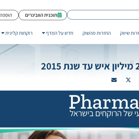
תוכנית הוובינרים
הוספה 
רות שיווק
החזרות מהשוק
חדש על המדף
רוקחות קלינית