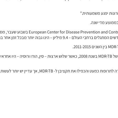
דיווח אחר שפורסם על ידי המשרד האירופאי של ה- WHO וה-opean Center for Disease Prevention and Control ,ECDC
על פי הערכות עדכניות של ה- WHO, נתגלו כ- 440,000 מקרים חדשים של MDR-TB בשנת 2008, כאשר שלוש ארצות – סין, הודו ורוסיה 