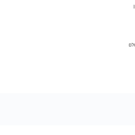
ן
ולם