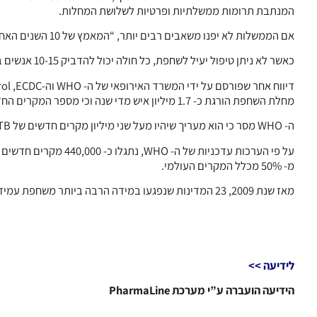
המנתבת תרומות ממשלתיות ופרטיות לשלושת המחלות.
אם הממשלות לא יפנו משאבים רבים יותר, “המאמץ של 10 השנים האחרונות יפגע משמעותית.”
כאשר לא ניתן טיפול יעיל לשחפת, כל חולה יכול להדביק 10-15 אנשים בממוצע מדי שנה.
מחלת השחפת הורגת כ- 1.7 מיליון איש מדי שנה וכי מספר המקרים החדשים המתגלים ברחבי העולם – 9.4 מיליון – הינו גבוה יותר מבכל זמן אחר בהיסטוריה.
ה- WHO מסר כי הוא מעריך שיהיו מעל שני מיליון מקרים חדשים של MDR-TB בין השנים 2011-2015.
מ- 50% מכלל המקרים העולמי.
מאז שנת 2009, 23 המדינות שנפגעו במידה הרבה ביותר משחפת עמידה לתרופות כמעט והכפילו את תקציבן ל- MDR-TB, אך עדיין יש יותר לעשות.
לידיעה >>
הידיעה הועברה ע”י מערכת PharmaLine