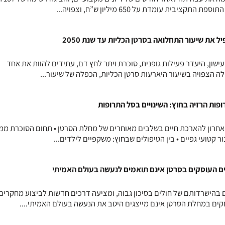
יבית עומדת על 650 מיליון ש”ח, וצפויה...
פיל את שיעור התחלואה בסרטן הכליות עד שנת 2050
ה, עישון, היעדר פעילות גופנית, סוכרת ויתר לחץ דם, עתידים להוות את אחד
ה הצפויה בשיעור היארעות סרטן הכליות, הכפלה של שיעור...
פות הרזיה בחוץ: השינויים בסל התרופות
 אחרון להארכת חיים בשלבים מאוחרים של מחלת הסרטן • תחום הסוכרת ממו
 קטועי גפיים • בין הטיפולים שבחוץ: משקפיים לילדים...
ם העוסקים בסרטן אינם תואמים לנעשה בעולם האמיתי
בהישרדותם של חולים בסיכון גבוה, ומציעה דרכים חדשות לביצוע מחקרים
קים במחלת הסרטן אינם מייצגים היטב את הנעשה בעולם האמיתי....