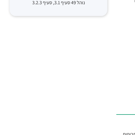
ם
נוהל 49 סעיף 3.1, סעיף 3.2.3
 לשנת 2026 סיימה את עבודתה לאחר חודשים של דיונים מקצועיים, והציגה רשימה של 107 תרופות