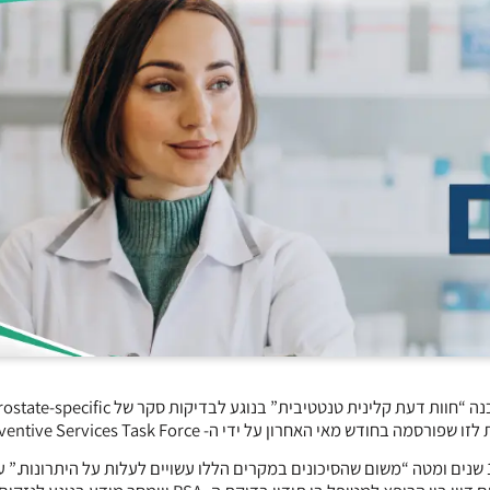
ה- American Society of Clinical Oncology פרסמה את מה שהיא מכנה “חוות דעת קלינית טנטטיבית” בנוגע לבדיקות סקר של ific
ASCO ממליצה נגד עריכת בדיקות סקר לאנשים עם תוחלת חיים של 10 שנים ומטה “משום שהסיכונים במקרים הללו עשויים לעלות על היתרונות.