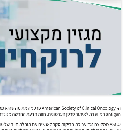
antigen המיועדת לאיתור סרטן הערמונית, חוות הדעת החדשה מנוגדת לזו שפורסמה בחודש מאי האחרון על ידי ה- U.S. Preventive Services Task Force.