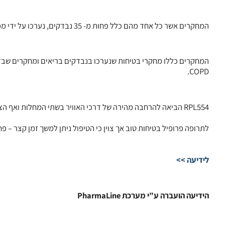
המחקרים אשר כל אחד מהם כלל פחות מ- 35 נבדקים, נערכו על ידי מפתחת התרופה.
המחקרים כללו מחקרי בטיחות שנערכו בנבדקים בריאים ומחקרים שבדק
COPD.
RPL554 הביאה להרחבה מהירה של דרכי האוויר בשתי המחלות ואף הציגה השפעות נוגדות דלקת כפי שנמדד על ידי ספירת תאי הדם הלבנים בכיח.
לתרופה פרופיל בטיחות טוב אך צוין כי הטיפול ניתן למשך זמן קצר – 
לידיעה >>
הידיעה הועברה ע”י מערכת PharmaLine