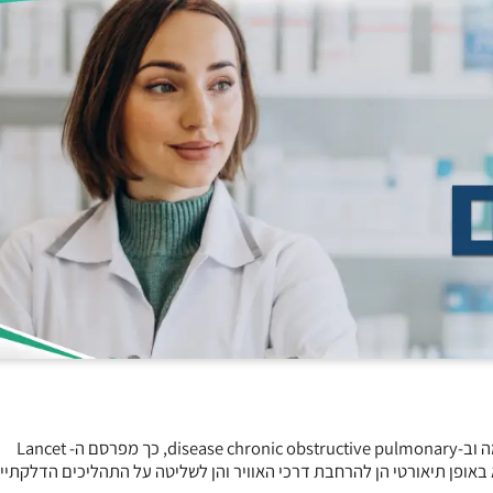
(inhaled dual phosphodiesterase inhibitor) עבור הטיפול באסטמה וב-disease chronic obstructive pulmonary, כך מפרסם ה- Lancet