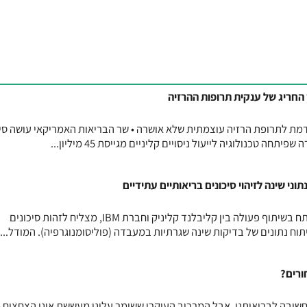
 החריג של ענקית תרופות ההרזיה
דמת לתרופת הרזיה עוצמתית שלא אושרה • שר הבריאות האמריקאי עושה סי
חה טכנולוגיה לייעול ניסויים קליניים מגייסת 45 מיליון...
י שינה לזיהוי סיכונים בריאותיים עתידיים
מודל בינה מלאכותית חדשני, שפותח בשיתוף פעולה בין קליבלנד קליניק וחברת IBM, מצליח לזהות סיכונים
תוח נתונים של בדיקות שינה שגרתיות במעבדה (פוליסומנוגרפיה). המודל...
ורים?
חשובה לבריאותנו, אבל המרכיב העיקרי ששומר עלינו מעששת אינו הצחצוח 