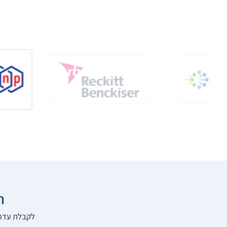

להרשם לאתר: