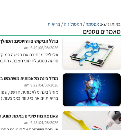
באותו נושא:
אסטמה
/
המטולוגיה
/
בריאות
מאמרים נוספים
בגלל הביקושים והזיופים: המהלך
| 6:49 am
06/08/2026
אלי לילי מרחיבה את הגישה המוק
פרסה בנוגע לחיסוני חצבת • החברה שפית
מודל בינה מלאכותית משתמש בנתונ
| 9:22 am
04/08/2026
בריאותיים ארוכי טווח באמצעות ני
האם צחצוח שיניים באמת מונע ח
| 6:48 am
04/08/2026
אין ספק ששמירה על היגיינת הפה 