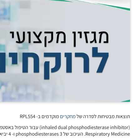
תוצאות מבטיחות לסדרה של
מחקרים
מוקדמים ב- RPL554
Respiratory Medicine. העיכוב של phosphodiesterases 3 ו- 4 יביא באופן תיאורטי הן להרחבת דרכי האוויר והן לשליטה על התהליכים הדלקתיים.