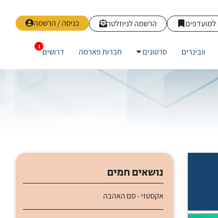
כניסה / הרשמה
למועדפים
הרשמה לניוזלטר
וובינרים
סרטונים
חברות פארמה
דרושים
נושאים חמים
אקסטזי - סם האהבה