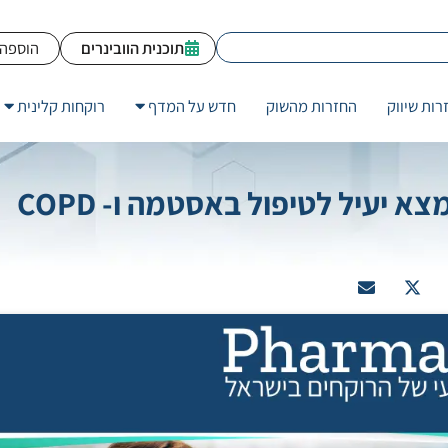
תוכנית הוובינרים
הוספה 
רות שיווק
החזרות מהשוק
חדש על המדף
רוקחות קלינית
Phosphodiesterase Inhibitor נמצא יעיל לטיפול באסטמה ו- COPD