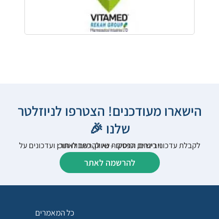
הישארו מעודכנים! הצטרפו לניוזלטר
שלנו 🎉
לקבלת עדכוני רישום, הפסקות שיווק, כתבות תוכן ועדכונים על וובינרים וכנסים – נא להרשם לאתר:
להרשמה לאתר
כל המאמרים