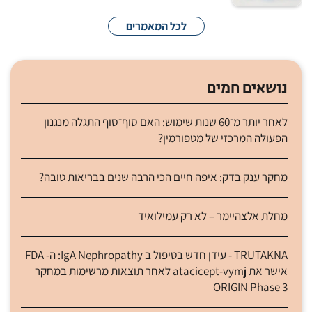
לכל המאמרים
נושאים חמים
לאחר יותר מ־60 שנות שימוש: האם סוף־סוף התגלה מנגנון
הפעולה המרכזי של מטפורמין?
מחקר ענק בדק: איפה חיים הכי הרבה שנים בבריאות טובה?
מחלת אלצהיימר – לא רק עמילואיד
TRUTAKNA - עידן חדש בטיפול ב IgA Nephropathy: ה- FDA
אישר את atacicept-vymj לאחר תוצאות מרשימות במחקר
ORIGIN Phase 3