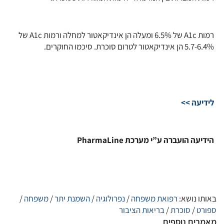
רמות A1c של 6.5% ומעלה הן אינדיקאטור למחלה ורמות A1c של
5.7-6.4% הן אינדיקאטור לטרום סוכרת. סיכמו החוקרים.
לידיעה >>
הידיעה הועברה ע”י מערכת PharmaLine
באותו נושא:
רפואת משפחה
/
נפרולוגיה
/
השמנת יתר
/
משפחה
/
ספורט
/
סוכרת
/
בריאות הציבור
מאמרים נוספים