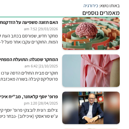
באותו נושא:
כירורגיה
מאמרים נוספים
האם תזונה משפיעה על הזדקנות
| 7:52 am
29/03/2026
מחקר חדש, שפורסם בכתב העת לנוי
המוח. החוקרים עקבו אחר מעל ל-1600 מבוגרים במשך כ-12 שנים בממוצע. נבחנו הרגלי התזונה,...
המחקר שמגלה: התועלת המפתיעה
| 6:42 am
21/10/2025
חוקרים מבית החולים הדסה ערכו מ
פרוטליקס קיבלה בשורה מאכזבת מר
פרופ' יוסף קלאוזנר, מב"יח איכי
| 1:20 pm
28/04/2025
צילום: רונית לובצקי פרופ' יוסף 
ע״ש סוראסקי (איכילוב) -נבחר כישראלי