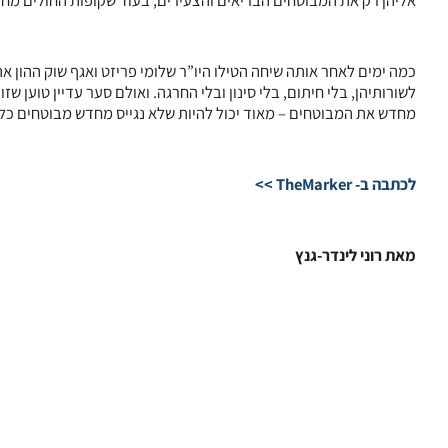
אליהן רק את המבוטחים הבריאים והצעירים, בעוד שקופות החולים מחו
כמה ימים לאחר אותה שיחה הטילו היו”ר שלומי פריזט ואגף שוק ההון את
לשורותיהן, בלי חיתום, בלי סינון ובלי החרגה. ואולם סער עדיין טוען שז
מחדש את המבוטחים – מאוד יכול להיות שלא נגייס מחדש מבוטחים כלל
לכתבה ב- TheMarker >>
מאת רוני לינדר-גנץ