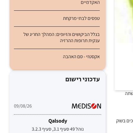
האקדמיים
טפסים לבתי מרקחת
בגלל הביקושים והזיופים: המהלך החריג של
ענקית תרופות ההרזיה
אקסטזי - סם האהבה
עדכוני רישום
ישתה
של 20% על מחיר השוק – כך מעריכים בשוק