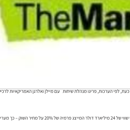
ס נוח יותר. כעת, לפי הערכות, פריגו מנהלת שיחות עם מיילן ואלרגן האמריקאיות לרכ
פריגו עשויה להיות יעד לרכישה במחיר של 180 דולר למניה, כלומר, לפי שווי של 24 מיליארד דולר המייצג פרמיה 