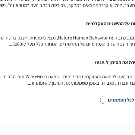
מעבר. להלן עיקרי הממצאים במחקר, שפורסם בכתב העת “מנופאוזה”: נשים
 על ההישגים האקדמיים
מחקר אורכי שנערך באיטליה ופורסם בכתב העת Nature Human Behavior, מצא כי פתיחת ח
רידה בהישגים האקדמיים של התלמידים. המחקר כלל מעל ל-5000...
ת הסיכון ל-ALS?
תב העת לרפואה תעסוקתית וסביבתית”, מצאה כי חשיפה לחומרי הדברה, כ
ם העבודה, מגבירה באופן משמעותי את הסיכון להתפתחות...
לכל המאמרים