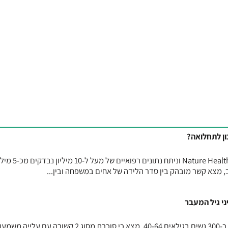
ן לתחלואה?
מחקר גדול, שפורסם בכתב העת Nature Health וניתח נתונים רפואיים של מע
מצא קשר מובהק בין סדר הלידה של אחים במשפחה ובין...
מחקר חדש, שנערך בקוריאה וכלל כ-300 נשים בגילאים 40-64, מצא כי סוכרת מסוג 2 קשורה עם 