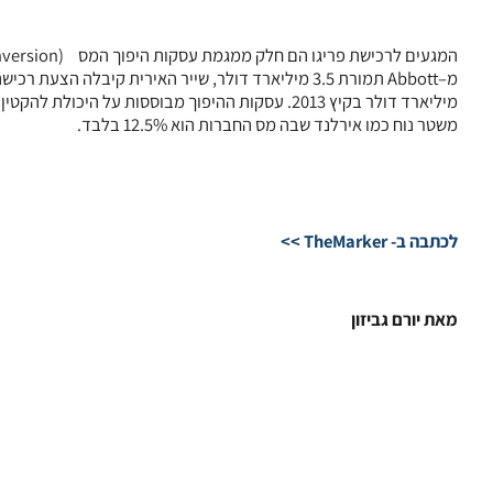
המגעים לרכישת פריגו הם חלק ממגמת עסקות היפוך המס (Tax Inversion) בשוק הפארמה, שבהן רכשה אתמול מיילן תיק של
מ–Abbott תמורת 3.5 מיליארד דולר, שייר האירית קיבלה הצעת רכישה של 53 מיליארד דולר מ–
מיליארד דולר בקיץ 2013. עסקות ההיפוך מבוססות 
משטר נוח כמו אירלנד שבה מס החברות הוא 12.5% בלבד.
לכתבה ב- TheMarker >>
מאת יורם גביזון