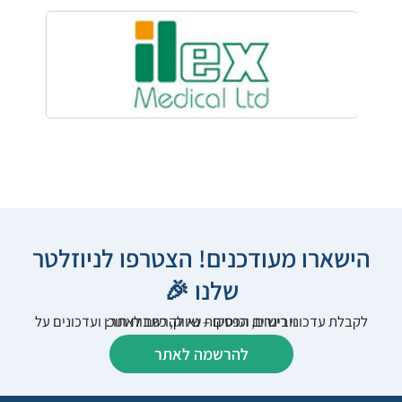
הישארו מעודכנים! הצטרפו לניוזלטר
שלנו 🎉
לקבלת עדכוני רישום, הפסקות שיווק, כתבות תוכן ועדכונים על וובינרים וכנסים – נא להרשם לאתר:
להרשמה לאתר