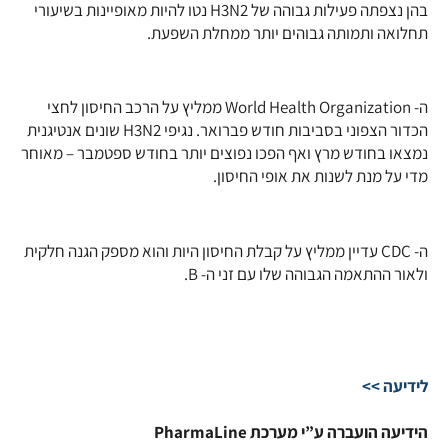
בהן נצפתה פעילות גבוהה של H3N2 נטו להיות מאופיינות בשיעורי
תחלואה ותמותה גבוהים יותר ממחלת השפעת.
ה- World Health Organization ממליץ על הרכב החיסון לחצי
הכדור הצפוני בסביבות חודש פברואר. נגיפי H3N2 שונים אנטיגנית
נמצאו בחודש מרץ ואף הפכו נפוצים יותר בחודש ספטמבר – מאוחר
מדי על מנת לשנות את אופי החיסון.
ה- CDC עדיין ממליץ על קבלת החיסון היות והוא מספק הגנה חלקית
ולאור ההתאמה הגבוהה שלו עם זני ה- B.
לידיעה >>
הידיעה הועברה ע”י מערכת PharmaLine