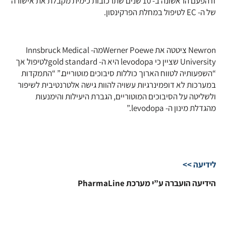
זו הפעם הראשונה ב- 10 שנים שתרכובות כימית מקבלת את אישורה
של ה- EC לטיפול במחלת הפרקינסון.
Newron ציטטה את Werner Poeweמה- Innsbruck Medical
University שציין כי levodopa היא ה- gold standardלטיפול אך
“השפעותיה לטווח הארוך כוללות סיבוכים מוטוריים.” “התמקדות
במערכות לא דופמינרגיות עשויה להוות גישה אלטרנטיבית לשיפור
ולשליטה על הסיבוכים המוטוריים, הגברת היעילות והימנעות
מהגדלת מינון ה- levodopa.”
לידיעה >>
הידיעה הועברה ע”י מערכת PharmaLine