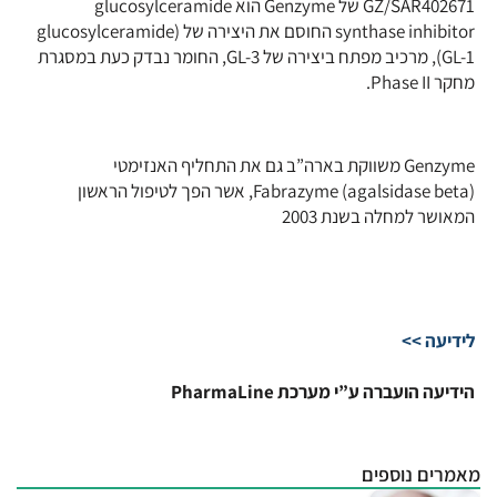
GZ/SAR402671 של Genzyme הוא glucosylceramide
synthase inhibitor החוסם את היצירה של (glucosylceramide
(GL-1, מרכיב מפתח ביצירה של GL-3, החומר נבדק כעת במסגרת
מחקר Phase II.
Genzyme משווקת בארה”ב גם את התחליף האנזימטי
(Fabrazyme (agalsidase beta, אשר הפך לטיפול הראשון
המאושר למחלה בשנת 2003
לידיעה >>
הידיעה הועברה ע”י מערכת PharmaLine
מאמרים נוספים