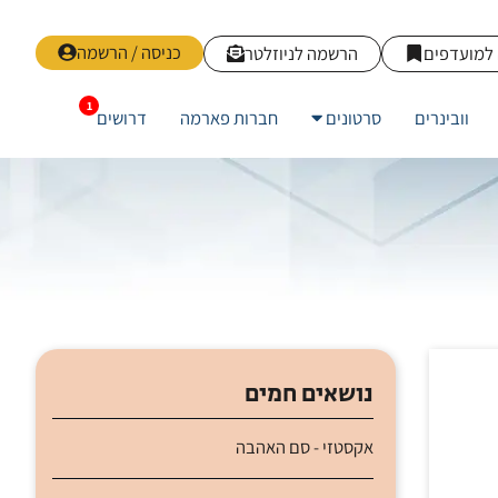
כניסה / הרשמה
למועדפים
הרשמה לניוזלטר
וובינרים
סרטונים
חברות פארמה
דרושים
נושאים חמים
אקסטזי - סם האהבה