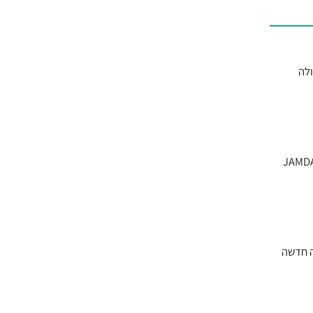
ולה
רך פרופסור איתמר גרוטו יחד עם קבוצת חוקרים ישראלים ופורסם בכתב העת הרפואי המוביל JAMDA
ה חדשה