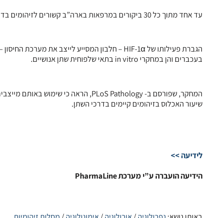
עד אחד מתוך כל 30 ביקורים במרפאות בארה”ב קשורים לזיהומים בדרכי השתן, כאשר מעל למחצית מהנשים צפויות לחוות תחלואה שכזו לאורך חייהן.
בעכברים והן במחקרי in vitro בתאי שלפוחית שתן אנושיים.
שיעור האכלוס בזיהומים קיימים בדרכי השתן.
לידיעה >>
הידיעה הועברה ע”י מערכת PharmaLine
באותו נושא:
נפרולוגיה
/
אורולוגיה
/
אימונולוגיה
/
מחלות זיהומיות