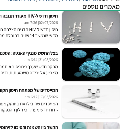
מאמרים נוספים
חיסון חדש ל-HIV מעורר תגובה חיסונית רחבה בקופים
| 7:36 am
02/07/2026
חיסון חדש ל-HIV הד
מדעי שנמשך 14 שנים בהובלת מכון לה הויה לאימונולוגיה ומוסד המחקר סקריפס, והממצאים פורסמו...
בצל החשש מנגיף האנטה: הטכנו
| 6:14 am
31/05/2026
מצביע על ירידה משמעותית בזיהומ
המייסדים של מפתחת חיסון הקורו
| 6:12 am
17/03/2026
המייסדים שהובילו את ביונטק מפר
• דוח חדש מעריך כי חלון ההנפקו
הקשר בין השמנה והסיכון לזיהומי