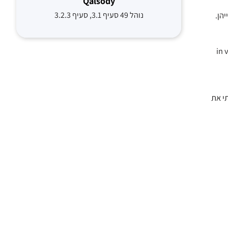
Qalsody
נוהל 49 סעיף 3.1, סעיף 3.2.3
ייעת למלחמה נגד E.coli הפתוגני לדרכי השתן, כך נמצא הן במחקר in vivo
ולהפחית באופן משמעותי את