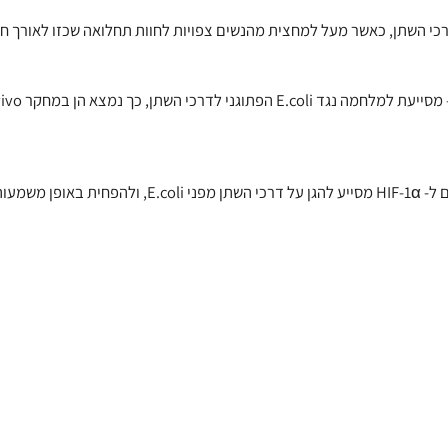
הגברת פעילותו של HIF-1α – חלבון המסייע לייצב את מערכת החיסון – מס
המחקר, שפורסם ב- PLoS Pathology, הראה כי שימוש באותם מייצבים ל- HIF-1α מסייע להגן על דרכי השתן מפני E.coli, 