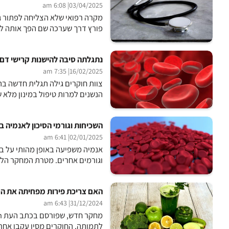
| 6:08 am
03/04/2025
מקרה רפואי שלא הצליחה לפתור גר
פורץ דרך שערכה שם הפך אותה לא
נתגלתה סיבה להישנות קרישי דם למר
| 7:35 am
16/02/2025
צוות חוקרים גילה תגלית חדשה בתח
הנשנים למרות טיפול במינון מלא ש
השכיחות וגורמי הסיכון לאנמיה ב
| 6:41 am
02/01/2025
וגורמים אחרים. מטרת המחקר הלאו
האם צריכת פירות מפחיתה את הס
| 6:43 am
31/12/2024
לתמותה. החוקרים מסין עקבו אחר מעל ל-2100 גברים ונשים מבוגרים עם יתר לחץ דם,