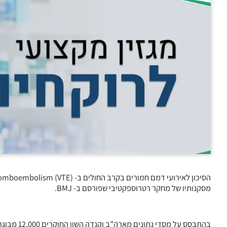
מסקנותיו של מחקר רטרוספקטיבי שפורסם ב- BMJ.
בהתבסס על מסדי נתונים מארה”ב וקנדה השוו החוקרים 12,000 מבוגרים עם VTE שקיבלו שני מרשמים ל- Direct