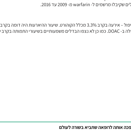
מטרת המחקר העיקרית – דימום חמור במהלך 90 הימים הראשונים לטיפול – אירעה בקרב 3.3% מכלל הקוהורט. שיעור ההיארעות היה דומ
הקבוצות, אף על פי שנמצא (hazard ratio (0.92 לטובת הקבוצה שטופלה ב- DOAC. כמו כן לא נצפו הבדלים משמעותיים בשיעורי התמותה ב
כה אותה לרופאה שתביא בשורה לעולם