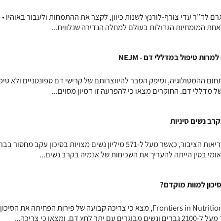
ם לד”ר עדי צורף-לורנץ לשנות כיוון, לקצר את ההתמחות ולעבור באוהיו •
חת המומחיות הגדולות בעולם למחלה הנדירה שנלווית...
ות טיפול במדללי דם - NEJM
ום ההמטולוגיה, וסיפק הסבר להיווצרותם של קרישי דם ספונטניים ולא טיפו
ל מדללי דם. החוקרים מצאו כי להפרעה זו דמיון מסוים...
קרב נשים סיניות
אנמיה משפיעה באופן מהותי על בריאות הציבור, כאשר מעל ל-571 מיליון נשים מצויות בסיכון עקב מחסור 
מי בסין הייתה להעריך את השכיחות של אנמיה בקרב נשים...
יכון למוות מוקדם?
מחקר חדש, שפורסם בכתב העת Frontiers in Nutrition, מצא כי צריכה קבועה של פירות הפחיתה את הסיכון
 ומצאו כי צריכה...