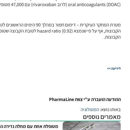
(oral anticoagulants (DOAC (לרוב rivaroxaban) עם 47,000 מטופלים שקיבלו מרשמים ל- warfarin מ- 2009 עד 2016.
הקבוצות.
לידיעה >>
ההודעה הועברה ע”י צוות PharmaLine
באותו נושא:
המטולוגיה
מאמרים נוספים
מטופלת אחת עם מחלה נדירה הפ