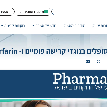
תוכנית הוובינרים
הוספה 
רות שיווק
החזרות מהשוק
חדש על המדף
רוקחות קלינית