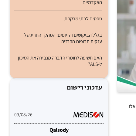
האקדמיים
טפסים לבתי מרקחת
בגלל הביקושים והזיופים: המהלך החריג של
ענקית תרופות ההרזיה
האם חשיפה לחומרי הדברה מגבירה את הסיכון
ל-ALS?
עדכוני רישום
ם בקרב החולים ב- (venous thromboembolism (VTE דומה על רקע טיפול בנוגדי קרישה פומיים ישירים ו- warfarin, אלו
09/08/26
Qalsody