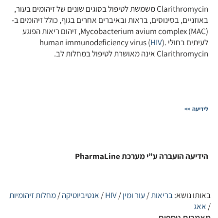
Clarithromycin משמשת לטיפול בסוגים שונים של זיהומים בעור,
באוזניים, בסינוסים, בראות ובאיברים אחרים בגוף, כולל זיהומים ב-
Mycobacterium avium complex (MAC), זיהום ריאות הפוגע
לעיתים בחולי human immunodeficiency virus (
).
HIV
Clarithromycin אינה מאושרת לטיפול במחלות לב.
לידיעה >>
הידיעה הועברה ע”י מערכת PharmaLine
באותו נושא:
בריאות
/
עור ומין
/
HIV
/
אנטיביוטיקה
/
מחלות זיהומיות
/
אאג
מאמרים נוספים