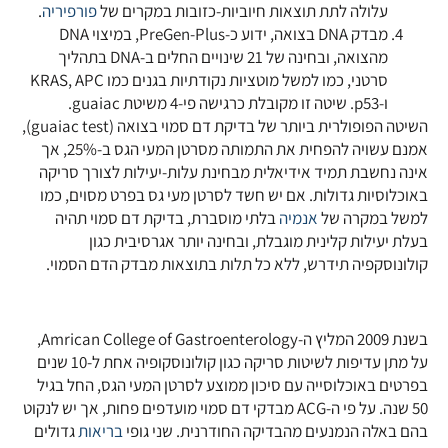
עלולה לתת תוצאות חיוביות-כזובות במקרים של
פורפיריה
.
מבדק DNA בצואה, ידוע כ-PreGen-Plus, במיצוי DNA
מהצואה, ובחינה של 21 שינויים החלים ב-DNA בתהליך
סרטני, כמו למשל מוטציות נקודתיות בגנים כמו KRAS, APC
ו-p53. שיטה זו מקובלת כרגישה פי-4 משיטת guaiac.
השיטה הפופולרית ביותר של בדיקת דם סמוי בצואה (guaiac test),
אמנם עשויה להפחית את התמותה מסרטן המעי הגס ב-25%, אך
אינה נחשבת תמיד אידיאלית מבחינת עלות-יעילות לצורך סריקה
באוכלוסיות גדולות. אם יש חשד לסרטן מעי גס בפרט מסוים, כמו
למשל במקרה של
אנמיה
בלתי מוסברת, בדיקת דם סמוי תהיה
בעלת יעילות קלינית מוגבלת, ובחינה יותר אגרסיבית כגון
קולונוסקפיה תידרש, ללא כל תלות בתוצאות מבדק הדם הסמוי.
בשנת 2009 המליץ ה-Amrican College of Gastroenterology,
על מתן עדיפות לשיטות סריקה כגון קולונוסקופיה אחת ל-10 שנים
בפרטים באוכלוסייה עם סיכון ממוצע לסרטן המעי הגס, החל בגיל
50 שנה. על פי ה-ACG מבדקי דם סמוי מועדפים פחות, אך יש לנקוט
בהם באלה הנמנעים מהבדיקה החודרנית. שני גופי
בריאות
גדולים