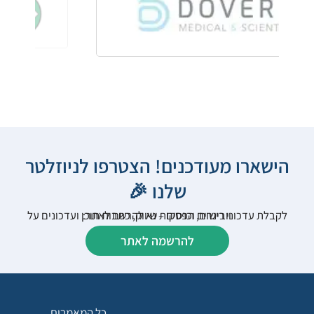
הישארו מעודכנים! הצטרפו לניוזלטר
שלנו 🎉
לקבלת עדכוני רישום, הפסקות שיווק, כתבות תוכן ועדכונים על וובינרים וכנסים – נא להרשם לאתר:
להרשמה לאתר
כל המאמרים