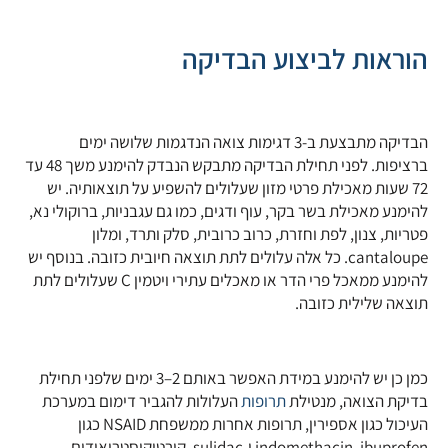
הוראות לביצוע הבדיקה
הבדיקה מתבצעת ב-3 דגימות צואה הנדגמות שלושה ימים
ברציפות. לפני תחילת הבדיקה מתבקש הנבדק להימנע משך 48 עד
72 שעות מאכילת פרטי מזון שעלולים להשפיע על תוצאותיה. יש
להימנע מאכילת בשר בקר, עוף ודגים, כמו גם עגבניות, ברוקולי נא,
פטריות, צנון, לפת וחזרת, כרוב כרובית, סלק ותרד, ומלון
cantaloupe. כל אלה עלולים לתת תוצאה חיובית כזובה. בנוסף יש
להימנע ממאכל פרי הדר או מאכלים עתירי ויטמין C שעלולים לתת
תוצאה שלילית כזובה.
כמן כן יש להימנע במידת האפשר באותם 2–3 ימים שלפני תחילת
בדיקת הצואה, מנטילת
תרופות
העלולות להגביר דימום במערכת
העיכול כגון אספירין, תרופות אחרות ממשפחת NSAID כגון
indomethacin, ibuprofen ו-sulidac, קורטיקוסטרואידים,