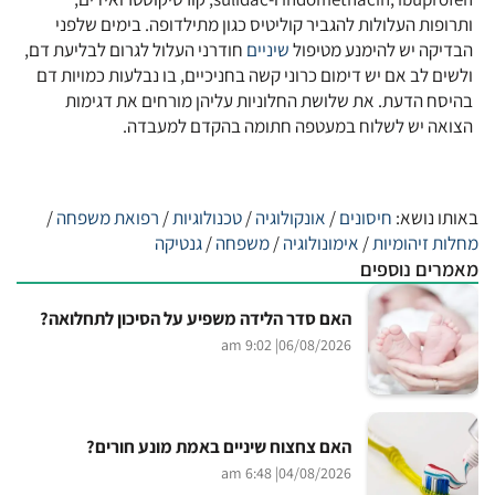
ותרופות העלולות להגביר קוליטיס כגון מתילדופה. בימים שלפני
הבדיקה יש להימנע מטיפול
שיניים
חודרני העלול לגרום לבליעת דם,
ולשים לב אם יש דימום כרוני קשה בחניכיים, בו נבלעות כמויות דם
בהיסח הדעת. את שלושת החלוניות עליהן מורחים את דגימות
הצואה יש לשלוח במעטפה חתומה בהקדם למעבדה.
באותו נושא:
חיסונים
/
אונקולוגיה
/
טכנולוגיות
/
רפואת משפחה
/
מחלות זיהומיות
/
אימונולוגיה
/
משפחה
/
גנטיקה
מאמרים נוספים
האם סדר הלידה משפיע על הסיכון לתחלואה?
| 9:02 am
06/08/2026
האם צחצוח שיניים באמת מונע חורים?
| 6:48 am
04/08/2026