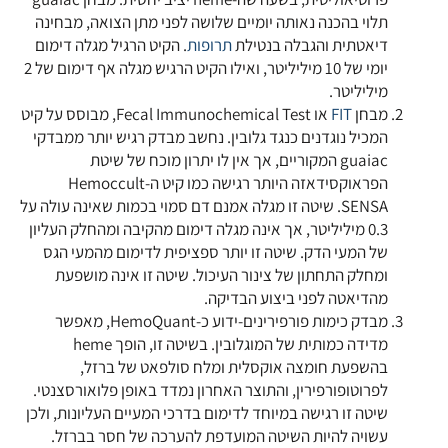
תלוי בהכנה נאותה יומיים שלושה לפני מתן הצואה, מבחינה
דיאטתית והגבלה בנטילת
תרופות
. הקיט הרגיל מגלה דימום
יומי של 10 מיליליטר, ואילו הקיט הרגיש מגלה אף דימום של 2
מיליליטר.
מבחן
FIT
או Fecal Immunochemical Test, מבוסס על קיט
המכיל נוגדנים כנגד גלובין. נחשב מבדק רגיש יותר ממבדקי
guaiac המקוריים, אך אין לו יתרון מוכח של שיטת
הפראוקסידאזה היותר רגישה כמו קיט ה-Hemoccult
SENSA. שיטה זו מגלה אמנם דם סמוי בכמות שאינה עולה על
0.3 מיליליטר, אך אינה מגלה דימום מהקיבה ומהחלק העליון
של המעי הדק. שיטה זו יותר ספציפית לדימום מהמעי הגס
ומחלק התחתון של צינור העיכול. שיטה זו אינה מושפעת
מהדיאטה לפני ביצוע הבדיקה.
מבדק כימות פורפירינים-ידוע כ-HemoQuant, מאפשר
מדידה כמותית של המוגלובין. בשיטה זו, הופך heme
בהשפעת חומצה אוקסלית ומלח סולפאט של ברזל,
לפרוטופורפירין, והתוצר האחרון נמדד באופן פלואורסצנטי.
שיטה זו רגישה במיוחד לדימום בדרכי המעיים העליונות, ולכן
עשויה להיות השיטה המועדפת להערכה של חסר בברזל.