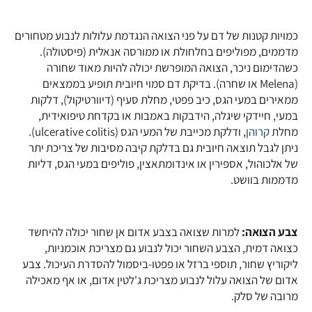
כמויות קטנות של דם על פני הצואה הנגדמת עלולות לנבוע מטחורים
מדממים, מפוליפים בחלחולת או ממורסה אנאלית (פיסטולה).
כשהדימום ניכר, הצואה המופרשת יכולה להיות מאוד שחורה
(Melena או שחרה). בדיקת דם סמוי חיובית תופיע בממצאים
ממאירים במעי הגס, כיב פפטי, מחלת סעיף (דיוורטיקול), דלקות
במעי, חיידקי שיגלה, הידבקות באמבות או בקדחת טיפואידית,
מחלת
קרוהן
, ודלקת מכייבת של המעי הגס (ulcerative colitis).
ניתן לגבל תוצאה חיובית גם בדלקת קיבה מסיבות של צריכת יתר
של אלכוהול, אספירין או אינדומתאצין, פוליפים במעי הגס, דליות
מדממות בוושט.
צבע הצואה:
למרות שצואה בצבע אדום אן שחור יכולה להיחשד
כצואה דמית, הצבע השחור יכול לנבוע גם מצריכת אוכמניות,
ליקוריץ שחור, תוספי ברזל או פפטו-ביסמול להסדרת העיכול. צבע
אדום של הצואה עלול לנבוע מצריכת ג'לטין אדום, או אף מאכילה
מרובה של סלק.