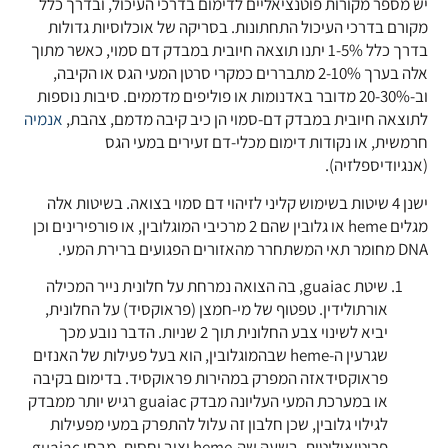
יש מספר מקורות פוטנציאליים לדימום בדרכי העיכול, ובדרך כלל
מקורם בדרכי העיכול התחתונות. בסריקה של אוכלוסיות גדולות
בדרך כלל 1-5% יתנו תוצאה חיובית במבדק דם סמוי, כאשר מתוך
אלה בערך 2-10% מתבררים כמקרי סרטן המעי הגס או הקיבה,
וב-20-30% מדובר באדנומות או פוליפים מדממים. סיבות נוספות
לתוצאה חיובית במבדק דם-סמוי הן כיב קיבה מדמם, צהבת,
אנמיה
חרמשית, או נקודות דימום מכלי-דם זעירים במעי הגס
(אנגיודיספלזיה).
ישנן 4 שיטות בשימוש קליני לזיהוי דם סמוי בצואה. בשיטות אלה
מגלים heme או גלובין שהם 2 מרכיבי המוגלובין, או פורפירינים וכן
DNA מחומר תאי המשתחרר מהאזורים הפגועים ברירת המעי.
שיטת guaiac, בה הצואה נמרחת על חלונית נייר המכילה
אורתולידין. טפטוף של מי-חמצן (פראוקסיד) על החלונית,
יביא לשינוי צבע החלונית תוך 2 שניות. הדבר נובע מכך
שגרעין ה-heme שבהמוגלובין, הוא בעל פעילות של האנזים
פראוקסידאזה המפרק במהירות פראוקסיד. בדימום בקיבה
או במערכת המעי העליונה מבדק guaiac רגיש יותר ממבדק
לגילוי גלובין, שכן חלבון זה עלול להתפרק במעי מפעילות
פרוטיאוליטית, בשעה שה-heme יציב יחסית. מבחן guaiac