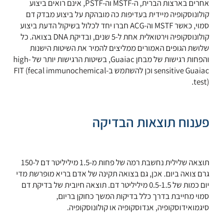
אחרים בארצות הברית, ה-MSTF וה-PSTF, אינם רואים ביצוע
קולונוסקופיה מיידית בעדיפות כה מובהקת על ביצוע מבדק דם
סמוי, כאשר MSTF וה-ACG חברו יחד לכלול בשיקול הדעת ביצוע
קולונוסקופיה וירטואלית אחת ל-5 שנים, ובדיקת DNA בצואה. כל
שלושת הגופים האמורים ממליצים להמיר את השיטות הישנות
והפחות רגישות של מבחן Guaiac, בשיטות הרגישות יותר של high-
sensitive Guaiac וכן להשתמש ב-FIT (fecal immunochemical
test).
פענוח תוצאות הבדיקה
תוצאה שלילית נחשבת רמה של פחות מ-1.5 מיליליטר דם ל-150
גרם צואה ביום. אכן, גם בצואה תקינה של אדם בריא מופרשת מדי
יום כמות של 0.5-1.5 מיליליטר דם. תוצאה חיובית של בדיקת דם
סמוי מחייבת בדרך כלל בדיקות המשך כחוקן בריום,
סיגמואידוסקופיה, אנדוסקופיה או קולונוסקופיה.