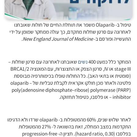
טיפול ב- Olaparib משפר את תוחלת החיים של חולות שאובחנו
לאחרונה עם סרטן שחלות מתקדם, כך עולה ממחקר שמומן על ידי
התעשייה ופורסם ב-
New England Journal of Medicine.
המחקר כלל כמעט 400
נשים
שאובחנו לאחרונה עם סרטן שחלות –
stage III או IV, סרטן הצפק או החצוצרות, עם המוטציה BRCA1/2
(סומטית או בתאי האב). כל החולות טופלו בכימותרפיה מבוססת
פלטינה ולאחר מכן חולקו אקראית לקבלת טבליות של olaparib –
poly(adenosine diphosphate–ribose) polymerase (PARP)
inhibitor – או פלסבו, כטיפול תחזוקה.
לאחר שלוש שנים, 60% מהמטופלות ב- olaparib שרדו ולא הדגימו
התקדמות במצב המחלה, זאת בהשוואה ל- 27% מהמטופלות
בפלסבו (hazard ratio, 0.30). חציון ה- progression-free