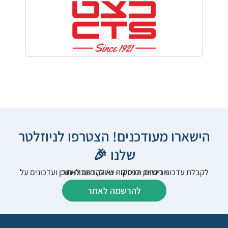
הישארו מעודכנים! הצטרפו לניוזלטר
שלנו 🎉
לקבלת עדכוני רישום, הפסקות שיווק, כתבות תוכן ועדכונים על וובינרים וכנסים – נא להרשם לאתר:
להרשמה לאתר