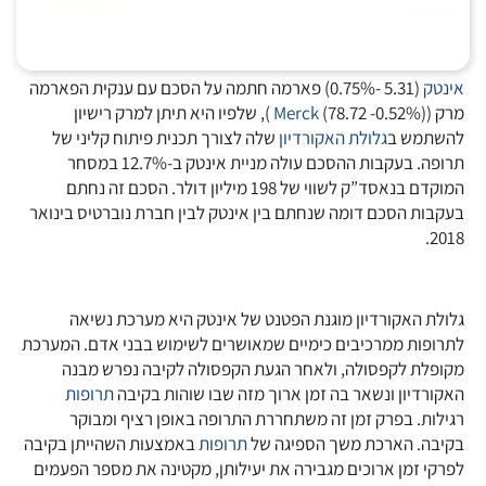
אינטק
(
5.31
-0.75%
)
פארמה חתמה על הסכם עם ענקית הפארמה
מרק (
)
-0.52%
78.72
(
Merck
), שלפיו היא תיתן למרק רישיון
להשתמש ב
גלולת האקורדיון
שלה לצורך תכנית פיתוח קליני של
תרופה. בעקבות ההסכם עולה מניית אינטק ב-12.7% במסחר
המוקדם בנאסד”ק לשווי של 198 מיליון דולר. הסכם זה נחתם
בעקבות הסכם דומה שנחתם בין אינטק לבין חברת נוברטיס בינואר
2018.
גלולת האקורדיון מוגנת הפטנט של אינטק היא מערכת נשיאה
לתרופות ממרכיבים כימיים שמאושרים לשימוש בבני אדם. המערכת
מקופלת לקפסולה, ולאחר הגעת הקפסולה לקיבה נפרש מבנה
האקורדיון ונשאר בה זמן ארוך מזה שבו שוהות בקיבה
תרופות
רגילות. בפרק זמן זה משתחררת התרופה באופן רציף ומבוקר
בקיבה. הארכת משך הספיגה של
תרופות
באמצעות השהייתן בקיבה
לפרקי זמן ארוכים מגבירה את יעילותן, מקטינה את מספר הפעמים