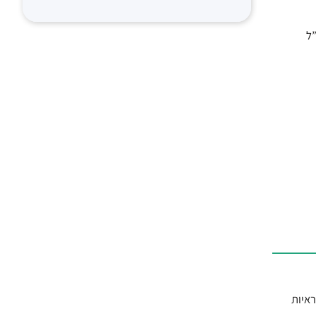
 בהתבסס על הנ”ל
 Nature, מצא לראשונה ראיות