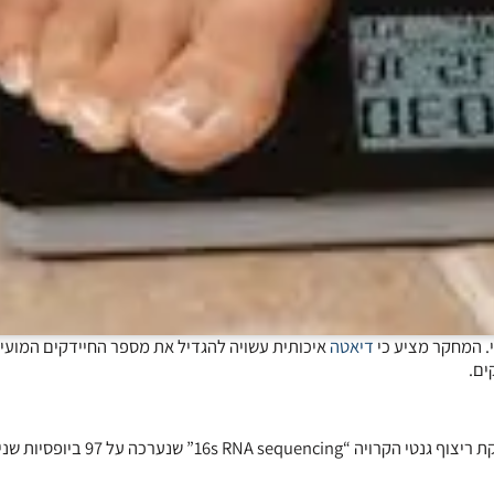
. המחקר מציע כי
דיאטה
איכותית עשויה להגדיל את מספר החיידקים המועיל
ים.
על מנת להעריך את אופי החיידקים במעי האדם נעזרו החוקרים בטכניקת ריצוף גנטי הקרויה “16s RNA sequencing”