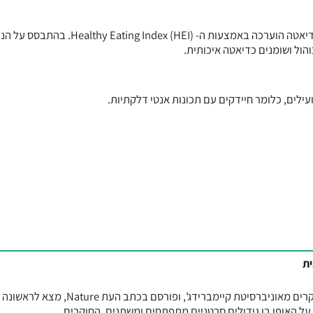
הנבדקים דיווחו על איכות הדיאטה שלהם באמצעות שאלונים. איכות הדיאטה הוערכה באמצעות ה- Healthy Eating Index (HEI).
והול ושומנים כדיאטה איכותית.
ילים, כלומר חיידקים עם תכונות אנטי דלקתיות.
ית
מחקר פורץ דרך, שהובל על ידי חוקרים מאוניברסיטת קיימברידג', ופורסם בכתב העת
על האופן בו גידולים סרטניים מתפתחים ומשתנים. החוקרים...