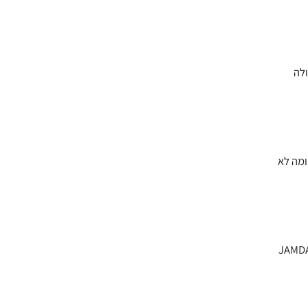
ולה
ומה לא
רך פרופסור איתמר גרוטו יחד עם קבוצת חוקרים ישראלים ופורסם בכתב העת הרפואי המוביל JAMDA