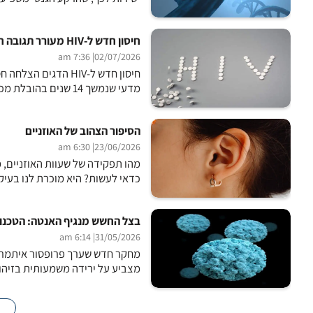
חיסון חדש ל-HIV מעורר תגובה חיסונית רחבה בקופים
| 7:36 am
02/07/2026
חיסון חדש ל-HIV הד
מדעי שנמשך 14 שנים בהובלת מכון לה הויה לאימונולוגיה ומוסד המחקר סקריפס, והממצאים פורסמו...
הסיפור הצהוב של האוזניים
| 6:30 am
23/06/2026
מהו תפקידה של שעוות האוזניים, מ
כדאי לעשות? היא מוכרת לנו בעיקר
בצל החשש מנגיף האנטה: הטכנו
| 6:14 am
31/05/2026
מצביע על ירידה משמעותית בזיהומ