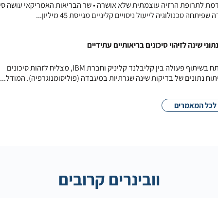
דמת לתרופת הרזיה עוצמתית שלא אושרה • שר הבריאות האמריקאי עושה סי
חה טכנולוגיה לייעול ניסויים קליניים מגייסת 45 מיליון...
י שינה לזיהוי סיכונים בריאותיים עתידיים
מודל בינה מלאכותית חדשני, שפותח בשיתוף פעולה בין קליבלנד קליניק וחברת IBM, מצליח לזהות סיכונים
תוח נתונים של בדיקות שינה שגרתיות במעבדה (פוליסומנוגרפיה). המודל...
לכל המאמרים
וובינרים קרובים