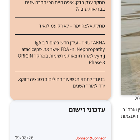
מחקר ענק בדק: איפה חיים הכי הרבה שנים
בבריאות טובה?
מחלת אלצהיימר – לא רק עמילואיד
TRUTAKNA - עידן חדש בטיפול ב IgA
Nephropathy: ה- FDA אישר את atacicept-
vymj לאחר תוצאות מרשימות במחקר ORIGIN
Phase 3
בניגוד לתחזיות: שיעור החולים בדמנציה דווקא
ירד לאורך השנים
עדכוני רישום
מחלות של הנוירונים המוטוריים, וכמו כן זוהתה חפיפה משמעותית באטיולוגיה של מחלות נוירולוגיות ו-ALS. סין וארה”ב
ל 3.3 פר 10,000, ובארה”ב תועד שיעור הימצאות
09/08/26