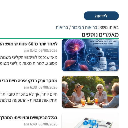
לידיעה
באותו נושא:
בריאות הציבור
/
בריאות
מאמרים נוספים
לאחר יותר מ־60 שנות שימוש: האם סוף־סוף התגלה מנגנון הפעולה המרכזי של מטפורמין?
| 8:42 am
09/08/2026
מסוג 2. למרות מאות מיליוני מטופלים ברחבי העולם ועשרות שנים של מחקר, מנגנון הפעולה המדויק...
מחקר ענק בדק: איפה חיים הכי ה
| 6:38 am
09/08/2026
תחלואות ונכויות • התופעה בולטת 
בגלל הביקושים והזיופים: המהלך
| 6:49 am
06/08/2026