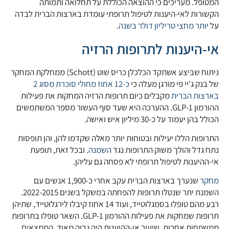
המטופל. מעריכים כי ההוצאה הכוללת על תחלואה ותמותה
הקשורות לאי-היענות לטיפול תרופתי עומדת בארצות הברית לבדה
על
יותר מחצי טריליון דולר בשנה
.
אי-היענות לתרופות הרזיה
ניתוח שביצע אשתקד הכלכלן כריס שוט (Schott) ממחלקת המחקר
של בנק ג'יי פי מורגן מעלה כי
כ-12 אחוז מחולי סוכרת מסוג 2
בארצות הברית
מקבלים כיום תרופות הרזיה המחקות את פעילות
ההורמון GLP-1. ההערכה היא שעד סוף העשור מספר המשתמשים
הכולל בהן יעמוד על כ-30 מיליון איש ואישה.
התרופות הללו יעילות ובטוחות יותר מאלה שקדמו להן, והן תופסות
נתח גדל והולך משוק התרופות נגד
השמנה
. ובכל זאת, תופעת
אי-ההיענות לטיפול תרופתי לא פסחה גם עליהן.
מחקר
שנערך בארצות הברית עקב אחרי כ-1,900 אנשים עם
השמנת יתר שנטלו תרופות להפחתה במשקל בשנים 2022-2015.
רבע מהם טופלו בסמגלוטייד, ועוד 14 אחוז קיבלו לירגלוטייד, שתיהן
תרופות שמחקות את פעילות ההורמון GLP-1. השאר טופלו בתרופות
ממשפחות אחרות. שיעור אי-ההיענות היה גבוה מאוד. הממצאים