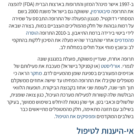
ב-1997 אישר מינהל המזון והתרופות בארצות הברית (FDA) להפצה
את התרופה
סיבוטרמין
, ששווקה גם בישראל משנת 2000 בשם
המסחרי רדוקטיל. מנגנון הפעולה של התרופה התבסס על שמירה
על רמות גבוהות של חלק מהמוליכים העצביים במוח, בצורה שבאה
לידי ביטוי בירידה ברמת התיאבון. ב-2010 התרופה
הוסרה
מהמדפים
אחרי שהתברר שהיא מעלה את הסיכון ללקות בהתקפי
לב ובשבץ מוחי אצל חולים במחלות לב.
תרופה אחרת, שעדיין משווקת, פועלת במנגנון שונה
לגמרי.
אורליסטט
(או קסניקל בישראל) מעכבת את פעילותם של
אנזימים המעורבים בספיגת שומן מהמעיים לדם.
מחקר
הראה כי
מטופלים שקיבלו את התרופה הפחיתו עד שישה אחוזים ממשקלם
תוך חצי שנה, לעומת שני אחוז בקבוצת הביקורת. תופעות הלוואי
הבולטות שלה קשורות לפעילות מערכת העיכול, כגון צואה שומנית,
שלשולים וכאבי בטן. אף שהן נוטות להיחלש בשימוש ממושך, בעיקר
בשילוב עם תזונה מתאימה, חלק מהמטופלים מתייאשים כבר
בשלבים המוקדמים
ומפסיקים את הטיפול
.
אי-היענות לטיפול