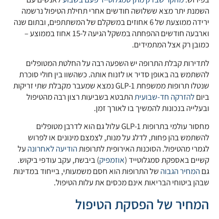
השמנת יתר מצא ששלושה חודשים אחרי תחילת הטיפול נרשמה
ירידה ממוצעת של 6 אחוזים במשקלם של המשתתפים, ובתום שנה
וארבעה חודשים ההפחתה במשקל הגיעה ל-15 אחוז בממוצע –
כמובן רק אצל המתמידים.
לתדירות קבלת התרופה יש השפעה רבה על החלטת המטופלים
להשתמש בה באופן סדיר או לזנוח אותה. כשהשוו בין חולי סוכרת
שנטלו תרופות ממשפחת GLP-1 נמצא שמעבר מקבלת שתי זריקות
ביום
להזרקה חד-שבועית
התבטא בשביעות רצון רבה מהטיפול
ובעלייה בנכונות להמשיך בו לאורך זמן.
מחסור עולמי בתרופות GLP-1 עלול גם הוא לדרבן מטופלים
להשתמש בהן פחות, לדלג על מנות, לצמצם מינונים או לפרוש
לגמרי מהטיפול. הסוכנות האירופית לתרופות
הודיעה לאחרונה
על
קשיים באספקת סמגלוטייד (
אוזמפיק
) ביבשת, עקב עודפי ביקוש.
גם
המחיר הגבוה
של התרופות הוא חסם משמעותי, בייחוד במדינות
שבהן ביטוחי הבריאות אינם מכסים את עלות הטיפול.
המחיר של הפסקת הטיפול