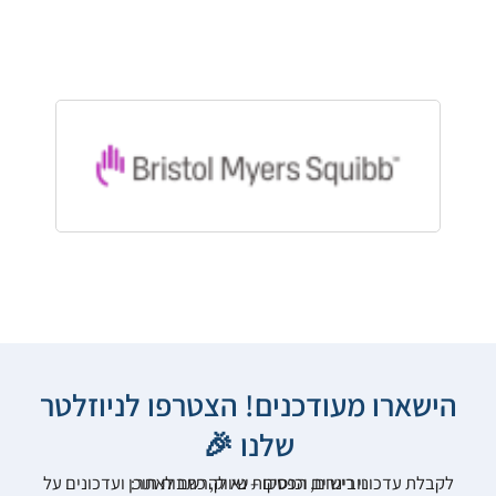
הישארו מעודכנים! הצטרפו לניוזלטר
שלנו 🎉
לקבלת עדכוני רישום, הפסקות שיווק, כתבות תוכן ועדכונים על וובינרים וכנסים – נא להרשם לאתר: