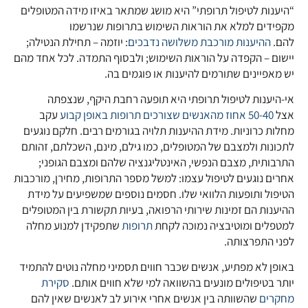
“היענות לטיפול תרופתי” היא מושג שמתאר באיזו מידה המטופלים
מקפידים למלא את הוראות השימוש בתרופות שנרשמו
להם.
ההיענות מורכבת משלושה נדבכים
: יוזמה – תחילת הנטילה;
יישום – הקפדה על הוראות השימוש; ולבסוף התמדה. לכל אחד מהם
יש מאפיינים שתורמים להיענות או פוגמים בה.
אי-היענות לטיפול תרופתי היא תופעה רחבת היקף, שנצפתה
אצל
50-40 אחוז מהאנשים שצורכים תרופות באופן קבוע
עקב
מחלות כרוניות. מידת ההיענות תלויה בגורמים רבים. חלקם נוגעים
לתכונות ולמצבם של המטופלים, כמו גילם, מינם, השכלתם, זהותם
התרבותית, מצבם הנפשי, האינטליגנציה שלהם ומצבם הגופני;
אחרים נוגעים לטיפול עצמו: למשל מספר התרופות, מחירן, מורכבות
הטיפול ותופעות הלוואי שלו. חסמים נוספים שמשפיעים על מידת
ההיענות הם זמינות שירותי הרפואה, בעיות תקשורת בין המטופלים
למטפלים ומוטיבציה נמוכה לקחת
תרופות
שתפקידן למנוע מחלה
לפני התפרצותה.
באופן לא מפתיע, אנשים שכבר חווים תסמיני מחלה נוטים להתמיד
יותר בטיפולים מונעים בהשוואה למי שלא חווים אותם.
סקירת
מחקרים
שהשוותה בין אנשים אחרי אירוע לב לאנשים שאין להם