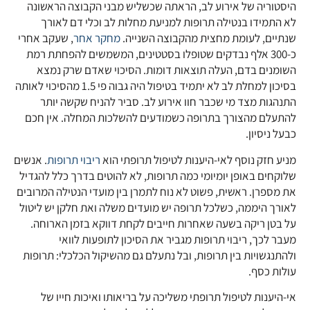
היסטוריה של אירוע לב, הראתה שכשליש מבני הקבוצה הראשונה
לא התמידו בנטילה תרופות למניעת מחלות לב וכלי דם לאורך
שנתיים, לעומת מחצית מהקבוצה השנייה.
מחקר אחר
, שעקב אחרי
כ-300 אלף נבדקים שטופלו בסטטינים, המשמשים להפחתת רמת
השומנים בדם, העלה תוצאות דומות. הסיכוי שאדם שרק נמצא
בסיכון למחלת לב לא יתמיד בטיפול היה גבוה פי 1.5 מהסיכוי לאותה
התנהגות מצד מי שכבר חוו אירוע לב. סביר להניח שקשה יותר
להתעלם מהצורך בתרופה כשמודעים להשלכות המחלה. אין חכם
כבעל ניסיון.
מניע חזק נוסף לאי-היענות לטיפול תרופתי הוא
ריבוי תרופות
. אנשים
שלוקחים באופן יומיומי כמה תרופות, לא להוטים בדרך כלל להגדיל
את מספרן. ראשית, פשוט לא נוח לתמרן בין מועדי הנטילה המרובים
לאורך היממה, כשלכל תרופה יש מועדים משלה ואת חלקן יש ליטול
על בטן ריקה בשעה שאחרות חייבים לקחת דווקא בזמן הארוחה.
מעבר לכך, ריבוי תרופות מגביר את הסיכון לתופעות לוואי
ולהתנגשויות בין תרופות, ובל נתעלם גם מהשיקול הכלכלי: תרופות
עולות כסף.
אי-היענות לטיפול תרופתי משליכה על בריאותו ואיכות חייו של