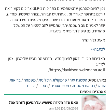
נכון להיום מסתמן שהמשתמשים בתרופות GLP-1 צריכים לקשור את
גורלם בתרופה לאורך זמן, אחרת יש סבירות גבוהה שישמינו מחדש.
כמובן רצוי מאוד שמערכות הבריאות יספקו מעטפת תמיכה טובה
יותר לאנשים עם השמנת יתר, שתסייע להם לשמור על המשקל
שהורידו, עם טיפול תרופתי או בלעדיו.
מאת: גליה שדה
לכתבה>>
באדיבות מכון דוידסון לחינוך מדעי, הזרוע החינוכית של מכון ויצמן
למדע
https://davidson.weizmann.ac.il/
באותו נושא:
השמנת יתר
/
פרמקולוגיה קלינית
/
משפחה
/
בריאות
הנפש
/
רפואת משפחה
/
פסיכיאטריה
/
גסטרו
/
ילדים
מאמרים נוספים
האם סדר הלידה משפיע על הסיכון לתחלואה?
| 9:02 am
06/08/2026