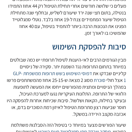
מעלים כי שלושה חודשים אחרי תחילת הטיפול רק 44 אחוז התמידו
בנטילה, בתום חצי שנה ירד שיעורם לשליש, ובחלוף שנה מתחילת
הטיפול שיעור המתמידים צנח ל-19 אחוז בלבד. נוטלי סמגלוטייד
הפגינו את הנכונות הרבה ביותר להתמיד בטיפול, עם 40 אחוז
שהמשיכו בו לאורך זמן.
סיבות להפסקת השימוש
מבין הגורמים הרבים לאי-היענות לטיפול תרופתי יש כמה שבולטים
במיוחד בתחום התרופות נגד השמנת יתר. סקירה של ניסויים
קליניים שבדקו את
דפוסי השימוש בשש תרופות ממשפחת GLP-
1
אצל חולי
סוכרת
מסוג 2 מצאה ש-25-15 אחוז מהמשתתפים פרשו
במהלך הניסויים ומחצית מהפורשים ייחסו את המעשה לתופעות
הלוואי של התרופה. התלונות העיקריות נגעו למערכת העיכול,
ובעיקר בחילות, הקאות ושלשול. סיבות שכיחות אחרות להפסקה היו
חוסר שביעות רצון מתרומת הטיפול לאיזון רמת הסוכרים בדם, או
אכזבה מקצב הירידה במשקל.
שיעור הפורשים מצער במיוחד כי בטיפול הזה הסבלנות משתלמת
בפירוש.
מחקר שבדק מתן סמגלוטייד פעם בשבוע
לאנשים עם