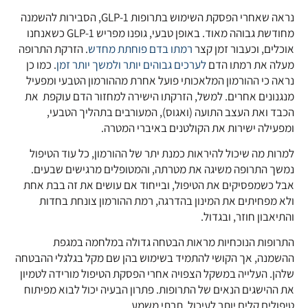
נראה שאחרי הפסקת השימוש בתרופות GLP-1, הסבירות להשמנה
מחודשת גבוהה מאוד. באופן טבעי, גופנו מפריש GLP-1 כשאנחנו
אוכלים, וכעבור זמן קצר
רמתו בדם פוחתת מחדש
. הזרקת התרופה
מעלה את רמתו הדם
לערכים גבוהים יותר ולמשך יותר זמן
. כמו כן
נראה כי ההורמון המלאכותי פועל אחרת מההורמון הטבעי ומפעיל
מנגנונים אחרים. למשל, הזרקתו הישירה למחזור הדם עוקפת את
הכבד ואת העצב התועה (ואגוס), המעורבים בתהליך הטבעי,
ומפעילה ישירות את הקולטנים באיברי המטרה.
למרות מה שיכול להיראות כמנת יתר של ההורמון, כל עוד הטיפול
נמשך התרופה משיגה את מטרתה, והמטופלים מרגישים שבעים.
אבל כשמפסיקים את הטיפול, ובייחוד אם עושים את זה בבת אחת
ולא מפחיתים את המינון בהדרגה, רמת ההורמון צונחת בחדות
והתיאבון חוזר, ובגדול.
התרופות הנוכחיות מראות הבטחה גדולה במלחמה במגפת
ההשמנה, אך הקושי להתמיד בשימוש בהן שם מקל בגלגלי ההבטחה
שלהן. העלייה במשקל הצפויה אחרי הפסקת הטיפול מורידה לטמיון
את ההישגים הנאים של התרופות. פתרון הבעיה יכול לבוא מפיתוח
טיפולים קלים יותר לעיכול, תרתי משמע.