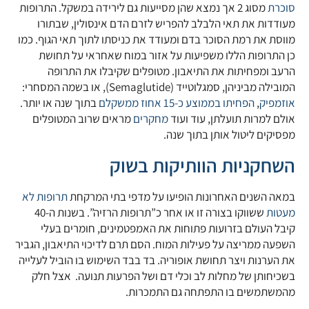
סוכרת
מסוג 2 אך נמצא שהן מסייעות גם לירידה במשקל. התרופות
מעודדות את תאי הלבלב להפריש לזרם הדם אינסולין, שבתורו
מווסת את רמת הסוכר בדם ומעודד את כניסתו לתוך תאי הגוף. כמו
כן התרופות הללו משפיעות על אזור במוח שאחראי על תחושת
הרעב ומפחיתות את התיאבון. מטופלים שקיבלו את התרופה
המובילה מביניהן, סמגלוטייד (Semaglutide), או בשמה המסחרי:
אוזמפיק
,
הפחיתו בממוצע כ-15 אחוז ממשקלם
בתוך שנה או יותר.
אולם למרות תועלתן, עוד ועוד
מחקרים
מראים שרוב המטופלים
מפסיקים ליטול אותן בתוך שנה.
השחקניות הוותיקות בשוק
במאה השנים האחרונות הופיעו על מדפי בתי המרקחת
תרופות לא
מעטות
ששווקו בצורה זו או אחר כ”תרופות הרזיה”. בשנות ה-40
קיבל העולם בזרועות פתוחות את האמפטמינים, חומרים בעלי
השפעה ממריצה על פעילות המוח. הסם תרם לדיכוי התיאבון, הגביר
את הערנות ויצר תחושת אופוריה. בד בבד השימוש בו הוביל לעלייה
בשכיחותן של מחלות לב וכלי דם ושל הפרעות תנועה. אצל חלק
מהמשתמשים בו התפתחה גם התמכרות.