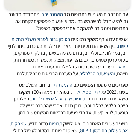
עם התרחבות השימוש בתרופות נגד
השמנת יתר
, מתחדדת הדאגה
גם למי שחדלו להשתמש בהן. מדוע אנשים מפסיקים לקחת את
התרופות ומה קורה למשקלם אחרי הפסקת הטיפול?
אנשים עם עודף משקל נמצאים
בסיכון גבוה לסבול משלל מחלות
קשות
. בין השאר הם נוטים יותר מאחרים ללקות בסוכרת, ביתר לחץ
דם, במחלות לב וכלי דם, בדום נשימה בשינה, בדלקות מפרקים,
בסוגי סרטן מסוימים, וגם בהפרעות ומצוקות נפשיות כמו חרדות,
דיכאון
והערכה עצמית נמוכה. כל אלה פוגעים באיכות
חייהם,
והשפעתם הכלכלית
על מערכת הבריאות מרחיקת לכת.
מעריכים כי מספר האנשים עם
השמנת יתר
ברחבי העולם עמד
בשנת 2022 על
יותר ממיליארד
. במהלך המאה ה-20 הושקעו
משאבים רבים בפיתוח
תרופות שיסייעו לאנשים לרזות
. הצלחתן
הייתה חלקית לכל היותר, ורובן נזנחו אחרי שהתברר כי יש להן
תופעות לוואי קשות, עד כדי פגיעה בבריאות המשתמשים בהן.
בשני העשורים האחרונים יצאו לשוק
תרופות
מדור חדש,
שמחקות
את פעילות ההורמון GLP-1
, שאומנם פותחו במקור לטיפול בחולי