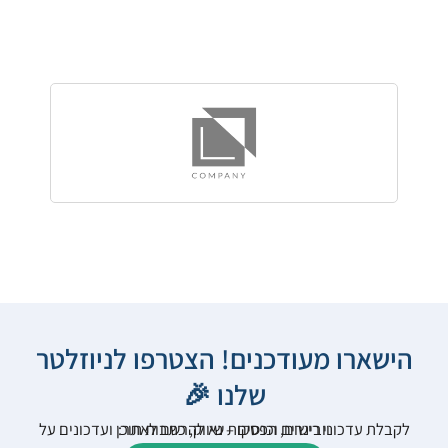
הישארו מעודכנים! הצטרפו לניוזלטר
שלנו 🎉
לקבלת עדכוני רישום, הפסקות שיווק, כתבות תוכן ועדכונים על וובינרים וכנסים – נא להרשם לאתר: