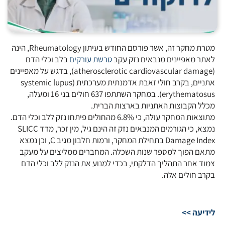
מטרת מחקר זה, אשר פורסם החודש בעיתון Rheumatology, הינה
לאתר מאפיינים מנבאים נזק עקב
טרשת עורקים
בלב וכלי הדם
(atherosclerotic cardiovascular damage), בדגש על מאפיינים
אתניים, בקרב חולי זאבת אדמנתית מערכתית (systemic lupus
erythematosus). במחקר השתתפו 637 חולים בני 16 ומעלה,
מכלל הקבוצות האתניות בארצות הברית.
מתוצאות המחקר עולה, כי 6.8% מהחולים פיתחו נזק ללב וכלי הדם.
נמצא, כי הגורמים המנבאים נזק זה הינם גיל, מין זכר, מדד SLICC
Damage Index בתחילת המחקר, ורמות חלבון מגיב C, וכן נמצא
מתאם הפוך למספר שנות השכלה. המחברים ממליצים על מעקב
צמוד אחר התהליך הדלקתי, בכדי למנוע את הנזק ללב וכלי הדם
בקרב חולים אלה.
לידיעה >>