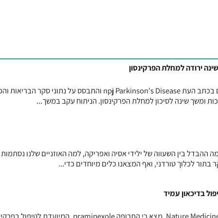
שינה ירודה למחלת הפרקינסון
מחקר פרוספקטיבי מקיף, שפורסם בכתב העת npj Parkinson's Disease והתבסס על נתוני סקר הב
ה ההבדל בין השעווה של ילידי אסיה ואפריקה, למה האוזניים שלנו נסתמות 
 בתור לכלוך טורדני, ואף המצאנו כלים מיוחדים כדי...
מחקר חדש, שפורסם בכתב העת Nature Medicine, מצא כי התרופה pramipexole, המיועדת לטי