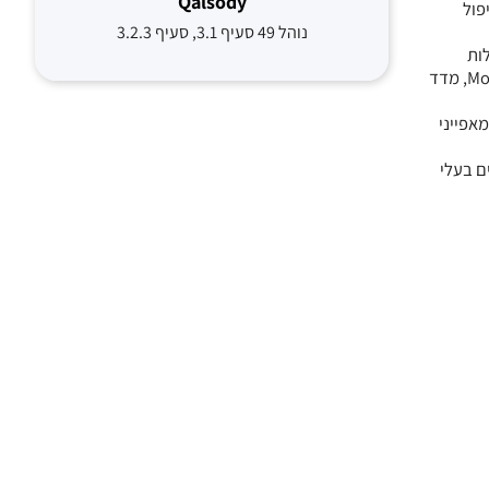
Qalsody
יפול
נוהל 49 סעיף 3.1, סעיף 3.2.3
Unified Parkinson Disease Rati וה- UPDRS II (פעילות
מוטורית במהלך חיי היום יום כפי שדורגה על ידי המשתתפים) היו קשורים באופן עצמאי בטיפול מוקדם וכך גם היה ה- Modified Rankin Scale scores, מדד
מאפייני
ם בעלי