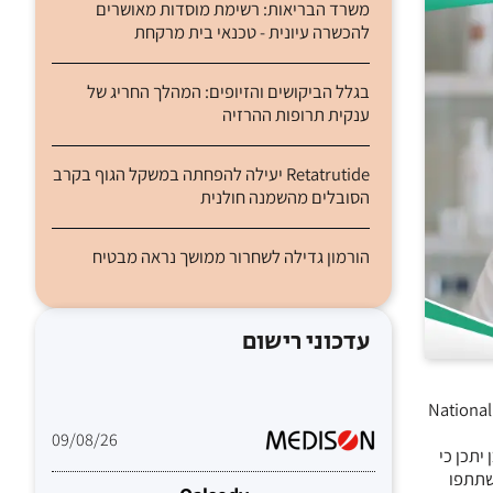
משרד הבריאות: רשימת מוסדות מאושרים
להכשרה עיונית - טכנאי בית מרקחת
בגלל הביקושים והזיופים: המהלך החריג של
ענקית תרופות ההרזיה
Retatrutide יעילה להפחתה במשקל הגוף בקרב
הסובלים מהשמנה חולנית
הורמון גדילה לשחרור ממושך נראה מבטיח
עדכוני רישום
National In
09/08/26
יתכן כי
ב המידע, בחנו החוקרים 413 חולים אשר השתתפו