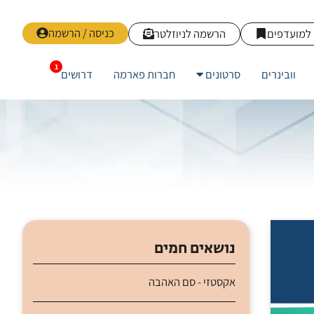
כניסה / הרשמה
למועדפים
הרשמה לניוזלטר
וובינרים
סרטונים
חברות פארמה
דרושים
נושאים חמים
אקסטזי - סם האהבה