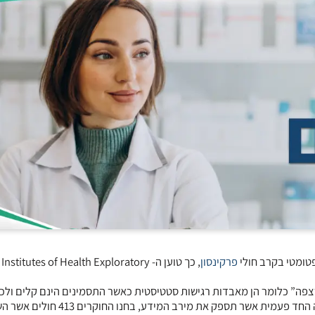
פטומטי בקרב חולי
פרקינסון
, כך טוען ה- stitutes of Health Exploratory
פה” כלומר הן מאבדות רגישות סטטיסטית כאשר התסמינים הינם קלים ולכן 
אינן יעילות לצורך החיזוי של מהלך המחלה. על מנת לבחון מהי הבדיקה החד פעמית אשר תספק את מיר