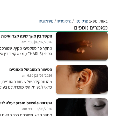
באותו נושא:
פרקינסון
/
גריאטריה
/
נוירולוגיה
מאמרים נוספים
הקשר בין משך שינה קצר ואיכות 
| 7:06 am
09/07/2026
הסיני (CHARLS), מצא קשר בין איכות ומשך שינה לסיכון למחלת הפרקינסון. הניתוח עקב במשך...
הסיפור הצהוב של האוזניים
| 6:30 am
23/06/2026
מהו תפקידה של שעוות האוזניים, מ
כדאי לעשות? היא מוכרת לנו בעיקר
התרופה pramipexole יעילה לטיפול בדיכאון עמיד
| 9:11 am
16/06/2026