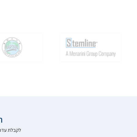

להרשם לאתר: