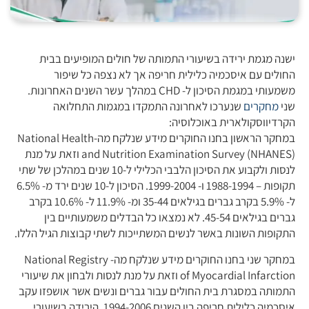
ישנה מגמת ירידה בשיעורי התמותה של חולים המופיעים בבית
החולים עם איסכמיה כלילית חריפה אך לא נצפה כל שיפור
משמעותי במגמת הסיכון ל- CHD במהלך עשר השנים האחרונות.
שני
מחקרים
שנערכו לאחרונה התמקדו במגמות התחלואה
הקרדיווסקולארית באוכלוסיה:
במחקר הראשון בחנו החוקרים מידע שנלקח מה-National Health
and Nutrition Examination Survey (NHANES) וזאת על מנת
לנסות ולקבוע את הסיכון הלבבי הכלילי ל-10 שנים במהלכן של שתי
תקופות – 1988-1994 ו- 1999-2004. הסיכון ל-10 שנים ירד מ- 6.5%
ל- 5.9% בקרב גברים בגילאים 35-44 ומ- 11.9% ל- 10.6% בקרב
גברים בגילאים 45-54. לא נמצאו כל הבדלים משמעותיים בין
התקופות השונות באשר לנשים המשתייכות לשתי קבוצות הגיל הללו.
במחקר שני בחנו החוקרים מידע שנלקח מה- National Registry
of Myocardial Infarction וזאת על מנת לנסות ולבחון את שיעורי
התמותה במסגרת בית החולים עבור גברים ונשים אשר אושפזו עקב
איסכמיה כלילית חריפה בין השנים 1994-2006. הירידה בשיעורי