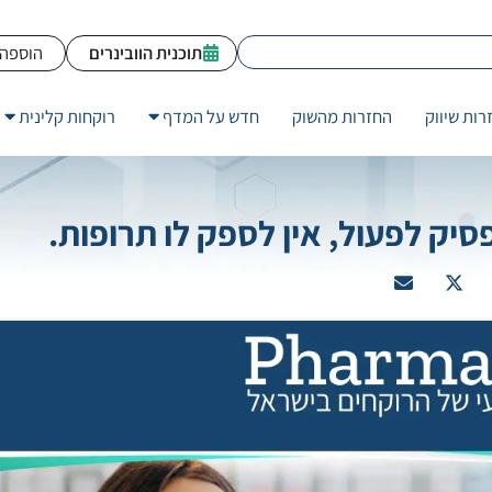
תוכנית הוובינרים
הוספה 
רות שיווק
החזרות מהשוק
חדש על המדף
רוקחות קלינית