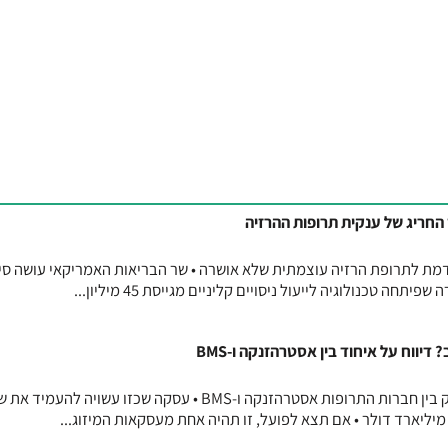
 החריג של ענקית תרופות ההרזיה
דמת לתרופת הרזיה עוצמתית שלא אושרה • שר הבריאות האמריקאי עושה סי
חה טכנולוגיה לייעול ניסויים קליניים מגייסת 45 מיליון...
יווח על איחוד בין אסטרהזנקה ו-BMS
דיווח בפייננשל טיימס על מיזוג ענק בין חברות התרופות אסטרהזנקה ו-BMS • עסקה שכזו עשויה להעמיד א