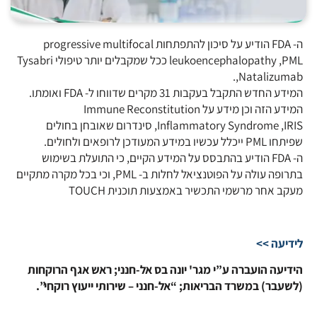
ה- FDA הודיע על סיכון להתפתחות progressive multifocal
leukoencephalopathy ,PML ככל שמקבלים יותר טיפולי Tysabri
,Natalizumab.
המידע החדש התקבל בעקבות 31 מקרים שדווחו ל- FDA ואומתו.
המידע הזה וכן מידע על Immune Reconstitution
Inflammatory Syndrome ,IRIS, סינדרום שאובחן בחולים
שפיתחו PML ייכלל עכשיו במידע המעודכן לרופאים ולחולים.
ה- FDA הודיע בהתבסס על המידע הקיים, כי התועלת בשימוש
בתרופה עולה על הפוטנציאל לחלות ב- PML, וכי בכל מקרה מתקיים
מעקב אחר מרשמי התכשיר באמצעות תוכנית TOUCH
לידיעה >>
הידיעה הועברה ע”י מגר' יונה בס אל-חנני; ראש אגף הרוקחות
(לשעבר) במשרד הבריאות; “אל-חנני – שירותי ייעוץ רוקחי”.