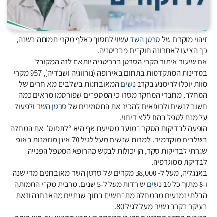
זיהוי מוקדם של
סרטן השד
עשוי לחסוך כאלף מקרי תמותה בשנה,
כך הציעו לאחרונה חוקרים מבריטניה.
אם שיעור איתור מקרי הסרטן בבריטניה יותאם לזה המקובל
במדינות המתקדמות בתחום באירופה (נורווגיה ושבדיה), 957 מקרי
מוות יוכלו להימנע בקרב
נשים
המאובחנות בשלבים מאוחרים של
המחלה. מחברי המחקר מסרו כי המספרים שפורסמו מראים כמה
חשוב לנשים ולרופאים להכיר את התסמינים של
סרטן השד
ולפעול
על מנת לטפל בהם ללא דיחוי.
הופעה לבדיקות הסקר במועד מסייעת אף היא “לתפוס” את המחלה
בשלבים מוקדמים. למרות שנשים מעל לגיל 70 אינן מוזמנות באופן
שגרתי לבדיקות סקר, הן יכולות לבקש מהרופא המטפל הפנייה
לבדיקת ממוגרפיה.
באנגליה, מעל ל- 38,000 מקרים של סרטן השד מאובחנים מדי שנה
ו-8 מתוך כל 10
נשים
שורדות מעל ל-5 שנים. מרבית מקרי התמותה
הבלתי נמנעים מהמחלה מתרחשים בתוך שנתיים מהאבחנה וזאת
בעיקר בקרב נשים מעל לגיל 80.